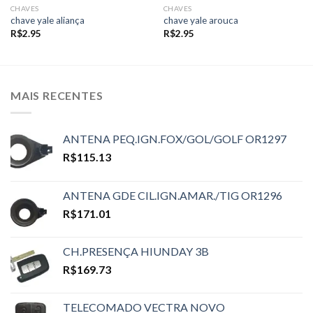
CHAVES
CHAVES
chave yale aliança
chave yale arouca
R$
2.95
R$
2.95
MAIS RECENTES
ANTENA PEQ.IGN.FOX/GOL/GOLF OR1297
R$
115.13
ANTENA GDE CIL.IGN.AMAR./TIG OR1296
R$
171.01
CH.PRESENÇA HIUNDAY 3B
R$
169.73
TELECOMADO VECTRA NOVO