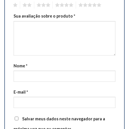
1
2
3
4
5
Sua avaliação sobre o produto
*
Nome
*
E-mail
*
Salvar meus dados neste navegador para a
próxima vez que eu comentar.