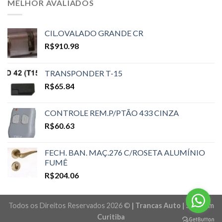
MELHOR AVALIADOS
CIL.OVALADO GRANDE CR
R$
910.98
TRANSPONDER T-15
R$
65.84
CONTROLE REM.P/PTÃO 433 CINZA
R$
60.63
FECH. BAN. MAÇ.276 C/ROSETA ALUMÍNIO
FUMÊ
R$
204.06
Todos os Direitos Reservados 2026 ©
| Trancas Auto | Sites em
Curitiba