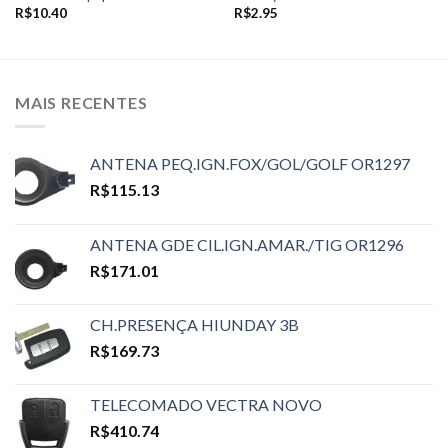
R$
10.40
R$
2.95
MAIS RECENTES
ANTENA PEQ.IGN.FOX/GOL/GOLF OR1297
R$
115.13
ANTENA GDE CIL.IGN.AMAR./TIG OR1296
R$
171.01
CH.PRESENÇA HIUNDAY 3B
R$
169.73
TELECOMADO VECTRA NOVO
R$
410.74