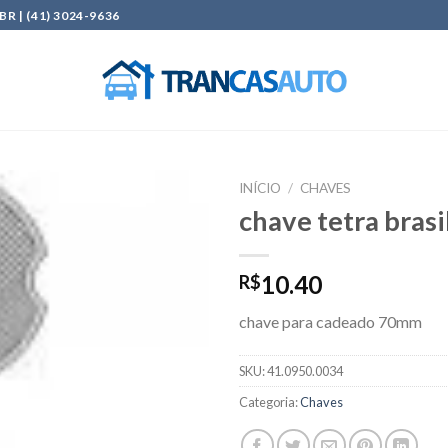
| (41) 3024-9636
INÍCIO
/
CHAVES
chave tetra brasi
Add to
wishlist
10.40
R$
chave para cadeado 70mm
SKU:
41.0950.0034
Categoria:
Chaves