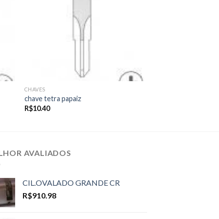
CHAVES
chave tetra papaiz
R$
10.40
LHOR AVALIADOS
CIL.OVALADO GRANDE CR
R$
910.98