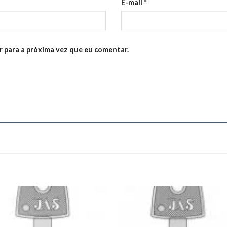
E-mail
*
 para a próxima vez que eu comentar.
Add to
Add
wishlist
wishl