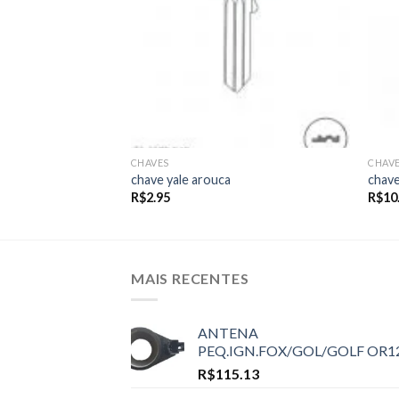
CHAVES
CHAV
chave yale arouca
chave
R$
2.95
R$
10
MAIS RECENTES
ANTENA
PEQ.IGN.FOX/GOL/GOLF OR1
R$
115.13