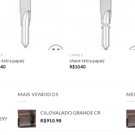
ES
CHAVES
 tetra papaiz
chave tetra papaiz
.40
R$
10.40
MAIS VENDIDOS
ME
CIL.OVALADO GRANDE CR
297
R$
910.98