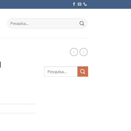
Pesquisar
por:
l