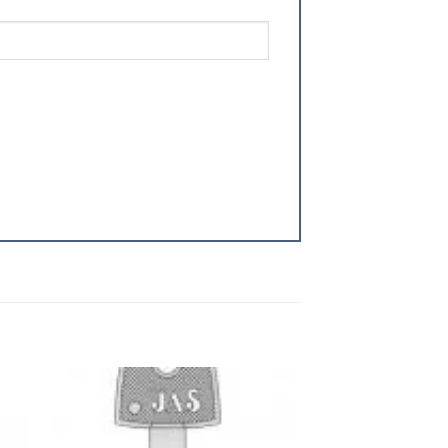
 to
Add to
ist
wishlist