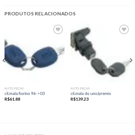
PRODUTOS RELACIONADOS
Add to
Add to
wishlist
wishlist
AUTO PEÇAS
AUTO PEÇAS
cil.mala fiorino 96->03
cil.mala do uno/premio
R$
61.88
R$
139.23