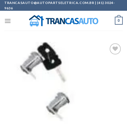
Skip
TRANCASAUTO@AUTOPARTSELETRICA.COM.BR | (41) 3024-
9636
to
content
0
Add to
wishlist