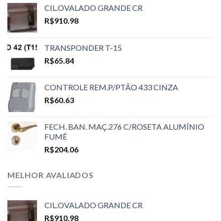
CIL.OVALADO GRANDE CR
R$
910.98
TRANSPONDER T-15
R$
65.84
CONTROLE REM.P/PTÃO 433 CINZA
R$
60.63
FECH. BAN. MAÇ.276 C/ROSETA ALUMÍNIO
FUMÊ
R$
204.06
MELHOR AVALIADOS
CIL.OVALADO GRANDE CR
R$
910.98