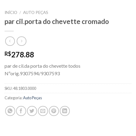
INÍCIO
/
AUTO PEÇAS
par cil.porta do chevette cromado
278.88
R$
par de cil.da porta do chevette todos
Nºorig.9307594/9307593
SKU:
48.1803.0000
Categoria:
Auto Peças