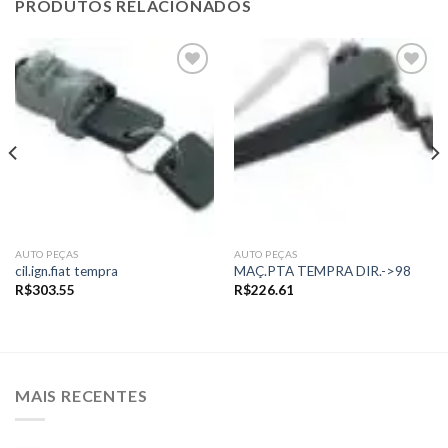
PRODUTOS RELACIONADOS
Add to
Add to
wishlist
wishlist
AUTO PEÇAS
AUTO PEÇAS
cil.ign.fiat tempra
MAÇ.PTA TEMPRA DIR.->98
R$
303.55
R$
226.61
MAIS RECENTES