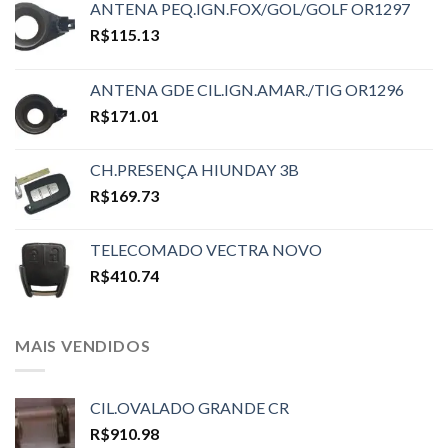
ANTENA PEQ.IGN.FOX/GOL/GOLF OR1297
R$
115.13
ANTENA GDE CIL.IGN.AMAR./TIG OR1296
R$
171.01
CH.PRESENÇA HIUNDAY 3B
R$
169.73
TELECOMADO VECTRA NOVO
R$
410.74
MAIS VENDIDOS
CIL.OVALADO GRANDE CR
R$
910.98