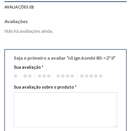
AVALIAÇÕES (0)
Avaliações
Não há avaliações ainda.
Seja o primeiro a avaliar “cil.ign.kombi 80->2ª li”
Sua avaliação
*
1
2
3
4
5
Sua avaliação sobre o produto
*