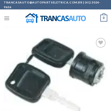
Skip
TRANCASAUTO@AUTOPARTSELETRICA.COM.BR | (41) 3024-
9636
to
content
0
Add to
wishlist