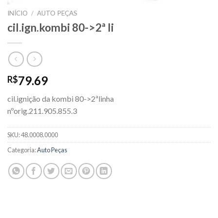
INÍCIO
/
AUTO PEÇAS
cil.ign.kombi 80->2ª li
79.69
R$
cil.ignição da kombi 80->2ªlinha
nºorig.211.905.855.3
SKU:
48.0008.0000
Categoria:
Auto Peças