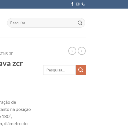
Pesquisar
por:
ENS 3F
ava zcr
ração de
tanto na posição
 180º,
, diâmetro do