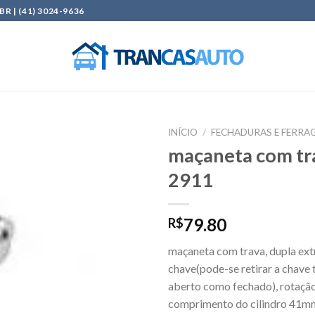
| (41) 3024-9636
INÍCIO
/
FECHADURAS E FERRAG
maçaneta com tr
Add to
2911
wishlist
79.80
R$
maçaneta com trava, dupla ext
chave(pode-se retirar a chave 
aberto como fechado), rotação
comprimento do cilindro 41mm