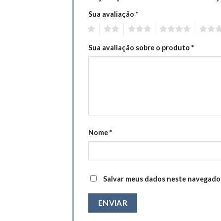
Sua avaliação
*
1
2
3
4
5
Sua avaliação sobre o produto
*
Nome
*
Salvar meus dados neste navegador