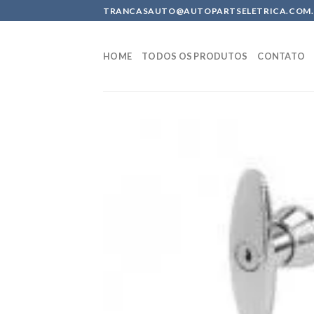
Skip
TRANCASAUTO@AUTOPARTSELETRICA.COM.BR 
to
content
HOME
TODOS OS PRODUTOS
CONTATO