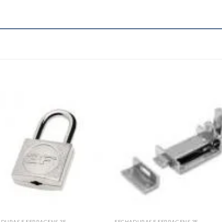
Add to
Add
wishlist
wishl
DURAS E FERRAGENS 3F
FECHADURAS E FERRAGENS 3F