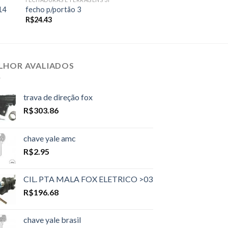
14
fecho p/portão 3
R$
24.43
LHOR AVALIADOS
trava de direção fox
R$
303.86
chave yale amc
R$
2.95
CIL. PTA MALA FOX ELETRICO >03
R$
196.68
chave yale brasil