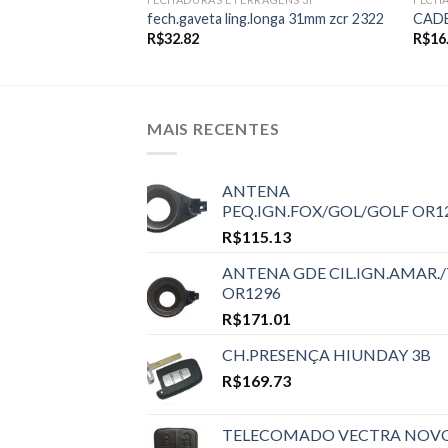
om roseta fcr 371
fech.gaveta ling.longa 31mm zcr 2322
CAD
R$
32.82
R$
16
MAIS RECENTES
ANTENA
PEQ.IGN.FOX/GOL/GOLF OR1
R$
115.13
ANTENA GDE CIL.IGN.AMAR./
OR1296
R$
171.01
CH.PRESENÇA HIUNDAY 3B
R$
169.73
TELECOMADO VECTRA NOV