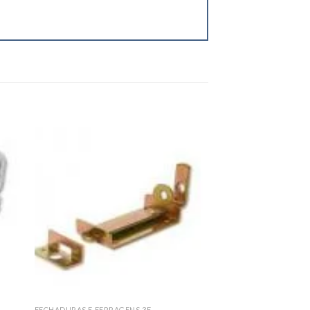
 to
Add to
ist
wishlist
FECHADURAS E FERRAGENS 3F