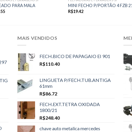
EADO PARA MALA
MINI FECHO P/PORTÃO 4 FZB 2
.55
R$
19.42
MAIS VENDIDOS
ME
FECH.BICO DE PAPAGAIO EI 901
297
R$
110.40
LINGUETA P/FECH.TUB.ANTIGA
TIG
61mm
R$
86.72
FECH.EXT.TETRA OXIDADA
1800/21
R$
248.40
O
chave auto metalica mercedes