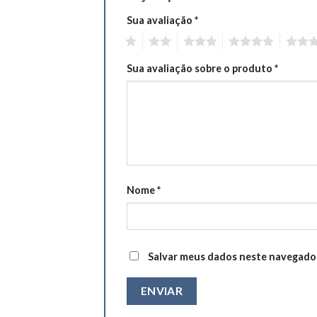
Sua avaliação
*
1
2
3
4
5
Sua avaliação sobre o produto
*
Nome
*
Salvar meus dados neste navegador