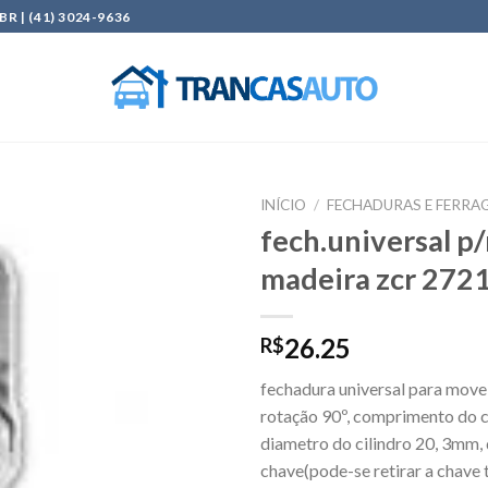
| (41) 3024-9636
INÍCIO
/
FECHADURAS E FERRAG
fech.universal p
Add to
madeira zcr 272
wishlist
26.25
R$
fechadura universal para move
rotação 90º, comprimento do 
diametro do cilindro 20, 3mm,
chave(pode-se retirar a chave 