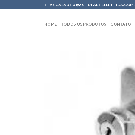
Skip
TRANCASAUTO@AUTOPARTSELETRICA.COM.BR 
to
content
HOME
TODOS OS PRODUTOS
CONTATO