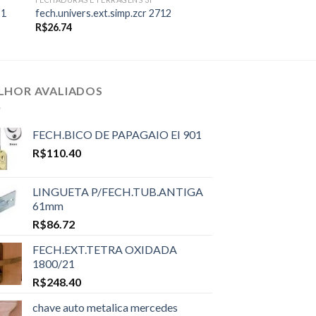
21
fech.univers.ext.simp.zcr 2712
R$
26.74
LHOR AVALIADOS
FECH.BICO DE PAPAGAIO EI 901
R$
110.40
LINGUETA P/FECH.TUB.ANTIGA
61mm
R$
86.72
FECH.EXT.TETRA OXIDADA
1800/21
R$
248.40
chave auto metalica mercedes