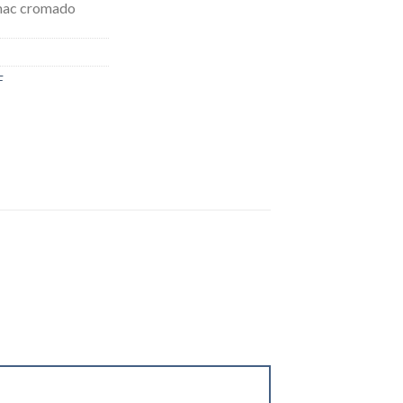
mac cromado
F