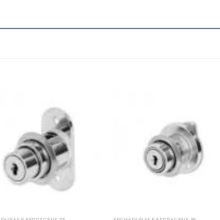
Add to
Add
wishlist
wishl
DURAS E FERRAGENS 3F
FECHADURAS E FERRAGENS 3F