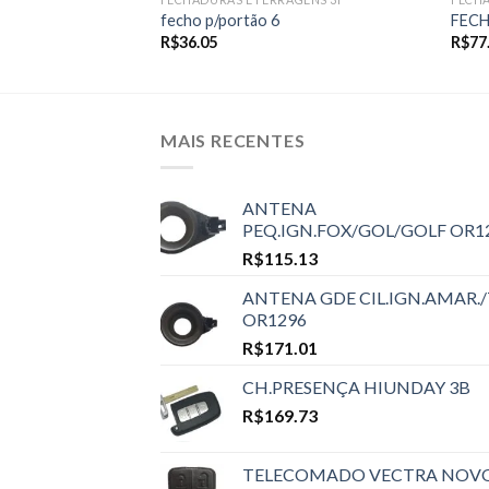
A MONOBLOCO
fecho p/portão 6
FECH
R$
36.05
R$
77
MAIS RECENTES
ANTENA
PEQ.IGN.FOX/GOL/GOLF OR1
R$
115.13
ANTENA GDE CIL.IGN.AMAR./
OR1296
R$
171.01
CH.PRESENÇA HIUNDAY 3B
R$
169.73
TELECOMADO VECTRA NOV