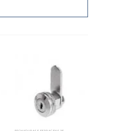
 to
Add to
ist
wishlist
FECHADURAS E FERRAGENS 3F