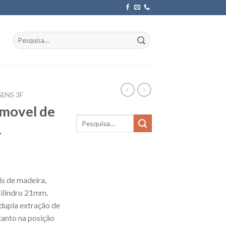
Pesquisar
por:
ENS 3F
/movel de
1
is de madeira,
cilindro 21mm,
 dupla extração de
tanto na posição