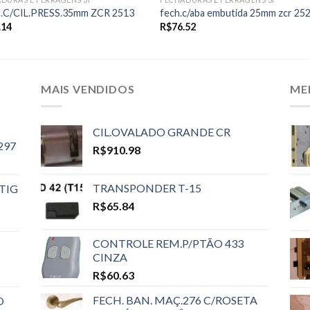
.C/CIL.PRESS.35mm ZCR 2513
fech.c/aba embutida 25mm zcr 25
.14
R$
76.52
MAIS VENDIDOS
ME
CIL.OVALADO GRANDE CR
297
R$
910.98
TRANSPONDER T-15
TIG
R$
65.84
CONTROLE REM.P/PTÃO 433
CINZA
R$
60.63
FECH. BAN. MAÇ.276 C/ROSETA
O