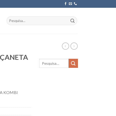
Pesquisar
por:
AÇANETA
A KOMBI