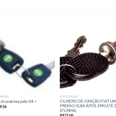
Add to
Add
wishlist
wishl
PEÇAS
AUTO PEÇAS
CILINDRO DE IGNIÇÃO FIAT UN
gn.ch.snak key palio 04->
PREMIO/ ELBA APÓS 1990 ATÉ 
9.56
(2ªLINHA)
R$
73.06