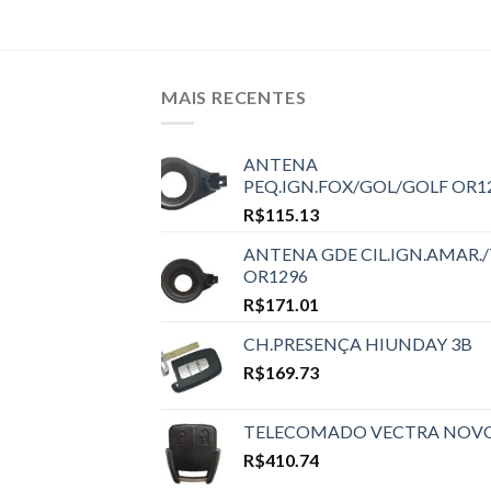
MAIS RECENTES
ANTENA
PEQ.IGN.FOX/GOL/GOLF OR1
R$
115.13
ANTENA GDE CIL.IGN.AMAR./
OR1296
R$
171.01
CH.PRESENÇA HIUNDAY 3B
R$
169.73
TELECOMADO VECTRA NOV
R$
410.74