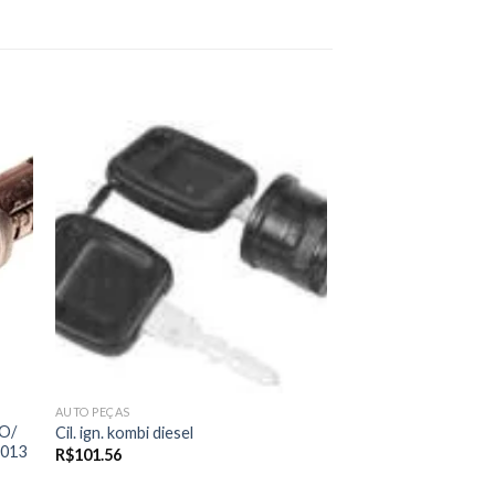
 to
Add to
ist
wishlist
AUTO PEÇAS
O/
Cil. ign. kombi diesel
2013
R$
101.56