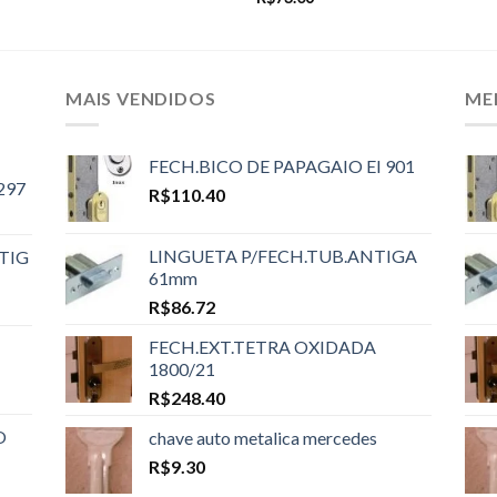
MAIS VENDIDOS
ME
FECH.BICO DE PAPAGAIO EI 901
297
R$
110.40
LINGUETA P/FECH.TUB.ANTIGA
TIG
61mm
R$
86.72
FECH.EXT.TETRA OXIDADA
1800/21
R$
248.40
O
chave auto metalica mercedes
R$
9.30