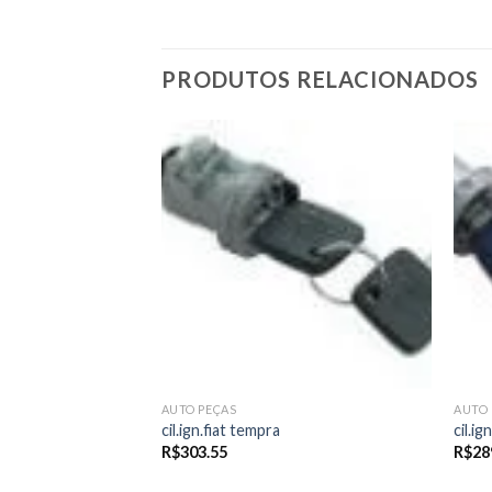
PRODUTOS RELACIONADOS
Add to
Add to
wishlist
wishlist
AUTO PEÇAS
AUTO 
6/verona-.92/apollo
cil.ign.fiat tempra
cil.i
R$
303.55
R$
28