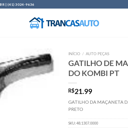
| (41) 3024-9636
INÍCIO
/
AUTO PEÇAS
GATILHO DE M
Add to
DO KOMBI PT
wishlist
21.99
R$
GATILHO DA MAÇANETA D
PRETO
SKU:
48.1307.0000