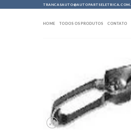
Skip
TRANCASAUTO@AUTOPARTSELETRICA.COM.BR 
to
content
HOME
TODOS OS PRODUTOS
CONTATO