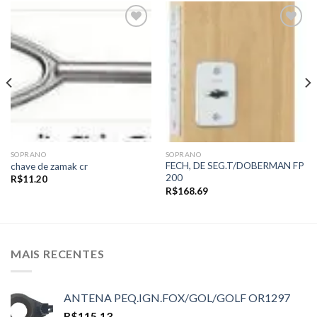
Add to
Add to
wishlist
wishlist
SOPRANO
SOPRANO
FECH, DE SEG.T/DOBERMAN FP
chave de zamak cr
200
R$
11.20
R$
168.69
MAIS RECENTES
ANTENA PEQ.IGN.FOX/GOL/GOLF OR1297
R$
115.13