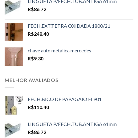
LINGUETA P/FECH.TUB.ANTIGA 61mm
R$
86.72
FECH.EXT.TETRA OXIDADA 1800/21
R$
248.40
chave auto metalica mercedes
R$
9.30
MELHOR AVALIADOS
FECH.BICO DE PAPAGAIO EI 901
R$
110.40
LINGUETA P/FECH.TUB.ANTIGA 61mm
R$
86.72