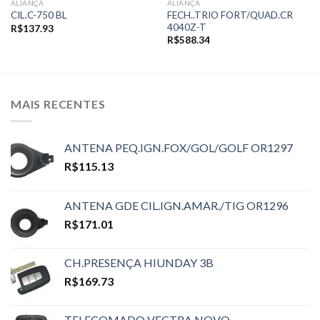
ALIANÇA
ALIANÇA
FECH..TRIO FORT/QUAD.CR
CIL.C-750 BL
4040Z-T
R$
137.93
R$
588.34
MAIS RECENTES
ANTENA PEQ.IGN.FOX/GOL/GOLF OR1297
R$
115.13
ANTENA GDE CIL.IGN.AMAR./TIG OR1296
R$
171.01
CH.PRESENÇA HIUNDAY 3B
R$
169.73
TELECOMADO VECTRA NOVO