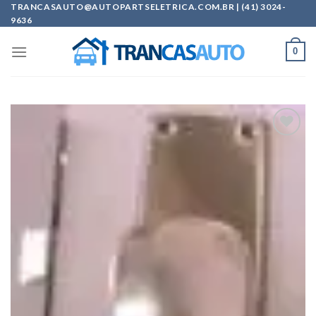
Skip
TRANCASAUTO@AUTOPARTSELETRICA.COM.BR | (41) 3024-
9636
to
content
0
Add to
wishlist