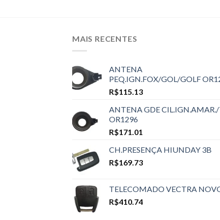
MAIS RECENTES
ANTENA
PEQ.IGN.FOX/GOL/GOLF OR1
R$
115.13
ANTENA GDE CIL.IGN.AMAR./
OR1296
R$
171.01
CH.PRESENÇA HIUNDAY 3B
R$
169.73
TELECOMADO VECTRA NOV
R$
410.74