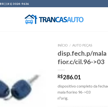
| (41) 3024-9636
INÍCIO
/
AUTO PEÇAS
disp.fech.p/mala
Add to
fior.c/cil.96->03
wishlist
286.01
R$
dispositivo completo da fecha
mala fiorino 96->03
nºorig.