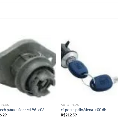
Add to
Add
wishlist
wishl
PEÇAS
AUTO PEÇAS
fech.p/mala fior.s/cil.96->03
cil.porta palio/siena->00 dir.
6.29
R$
212.59