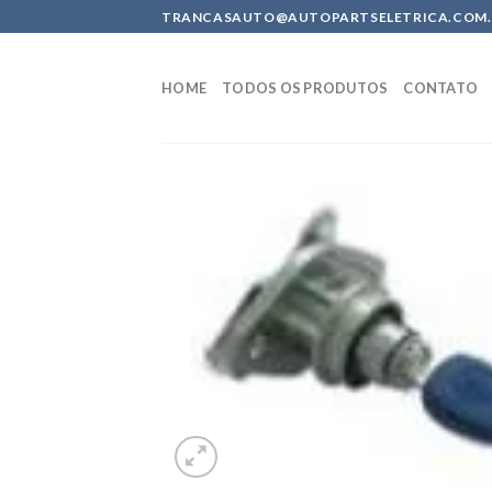
Skip
TRANCASAUTO@AUTOPARTSELETRICA.COM.BR 
to
content
HOME
TODOS OS PRODUTOS
CONTATO