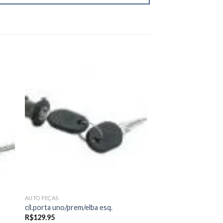
 to
Add to
ist
wishlist
AUTO PEÇAS
cil.porta uno/prem/elba esq.
R$
129.95