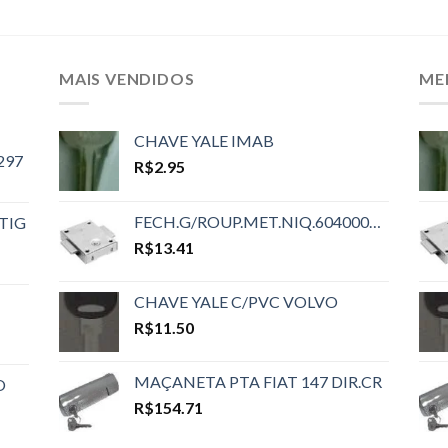
MAIS VENDIDOS
ME
CHAVE YALE IMAB
297
R$
2.95
FECH.G/ROUP.MET.NIQ.6040000110
TIG
R$
13.41
CHAVE YALE C/PVC VOLVO
R$
11.50
MAÇANETA PTA FIAT 147 DIR.CR
O
R$
154.71