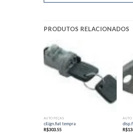
PRODUTOS RELACIONADOS
Add to
Add to
wishlist
wishlist
AUTO PEÇAS
AUTO 
/volks
cil.ign.fiat tempra
disp.
R$
303.55
R$
13