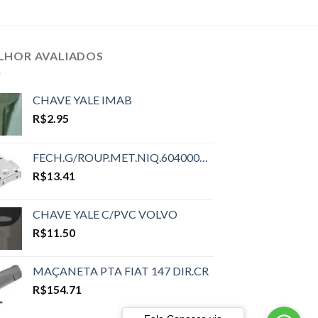
LHOR AVALIADOS
CHAVE YALE IMAB
R$
2.95
FECH.G/ROUP.MET.NIQ.6040000110
R$
13.41
CHAVE YALE C/PVC VOLVO
R$
11.50
MAÇANETA PTA FIAT 147 DIR.CR
R$
154.71