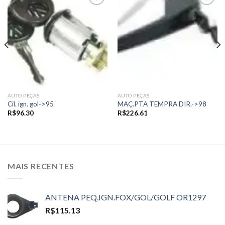
Add to
Add to
wishlist
wishlist
AUTO PEÇAS
AUTO PEÇAS
Cil. ign. gol->95
MAÇ.PTA TEMPRA DIR.->98
R$
96.30
R$
226.61
MAIS RECENTES
ANTENA PEQ.IGN.FOX/GOL/GOLF OR1297
R$
115.13