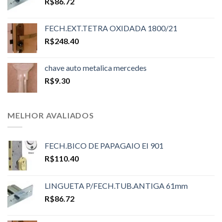
R$
86.72
FECH.EXT.TETRA OXIDADA 1800/21
R$
248.40
chave auto metalica mercedes
R$
9.30
MELHOR AVALIADOS
FECH.BICO DE PAPAGAIO EI 901
R$
110.40
LINGUETA P/FECH.TUB.ANTIGA 61mm
R$
86.72