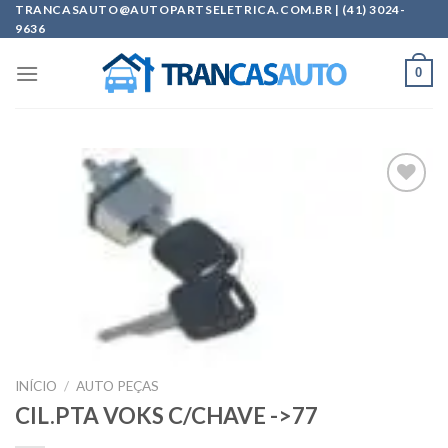
Skip
TRANCASAUTO@AUTOPARTSELETRICA.COM.BR | (41) 3024-
9636
to
content
0
Add to
wishlist
INÍCIO
/
AUTO PEÇAS
CIL.PTA VOKS C/CHAVE ->77