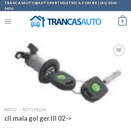
Skip
TRANCASAUTO@AUTOPARTSELETRICA.COM.BR | (41) 3024-
9636
to
content
0
Add to
wishlist
INÍCIO
/
AUTO PEÇAS
cil.mala gol ger.III 02->