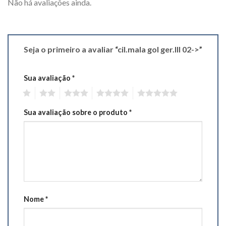
Não há avaliações ainda.
Seja o primeiro a avaliar “cil.mala gol ger.III 02->”
Sua avaliação
*
1
2
3
4
5
Sua avaliação sobre o produto
*
Nome
*