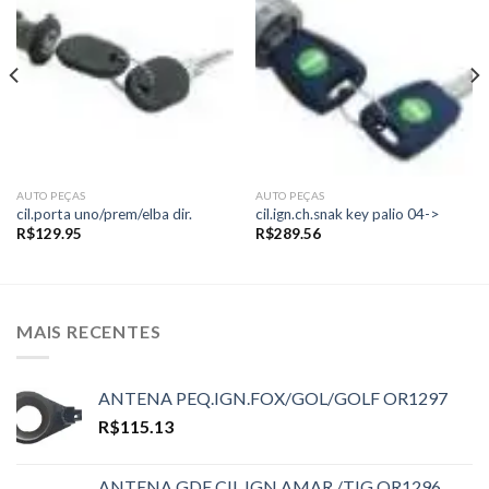
Add to
Add to
wishlist
wishlist
AUTO PEÇAS
AUTO PEÇAS
cil.porta uno/prem/elba dir.
cil.ign.ch.snak key palio 04->
R$
129.95
R$
289.56
MAIS RECENTES
ANTENA PEQ.IGN.FOX/GOL/GOLF OR1297
R$
115.13
ANTENA GDE CIL.IGN.AMAR./TIG OR1296