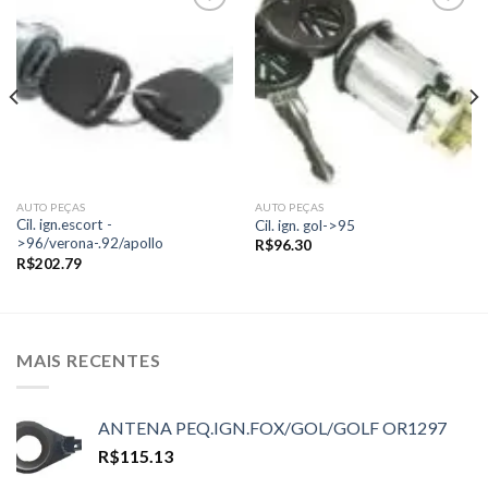
Add to
Add to
wishlist
wishlist
AUTO PEÇAS
AUTO PEÇAS
Cil. ign.escort -
Cil. ign. gol->95
>96/verona-.92/apollo
R$
96.30
R$
202.79
MAIS RECENTES
ANTENA PEQ.IGN.FOX/GOL/GOLF OR1297
R$
115.13