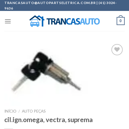
Skip
TRANCASAUTO@AUTOPARTSELETRICA.COM.BR | (41) 3024-
9636
to
content
0
Add to
wishlist
INÍCIO
/
AUTO PEÇAS
cil.ign.omega, vectra, suprema