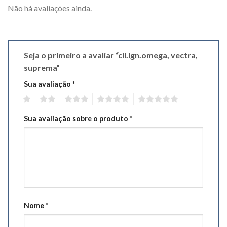
Não há avaliações ainda.
Seja o primeiro a avaliar “cil.ign.omega, vectra,
suprema”
Sua avaliação
*
1
2
3
4
5
Sua avaliação sobre o produto
*
Nome
*