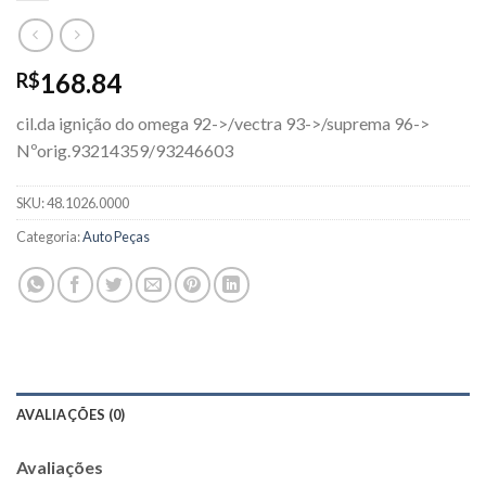
168.84
R$
cil.da ignição do omega 92->/vectra 93->/suprema 96->
Nºorig.93214359/93246603
SKU:
48.1026.0000
Categoria:
Auto Peças
AVALIAÇÕES (0)
Avaliações