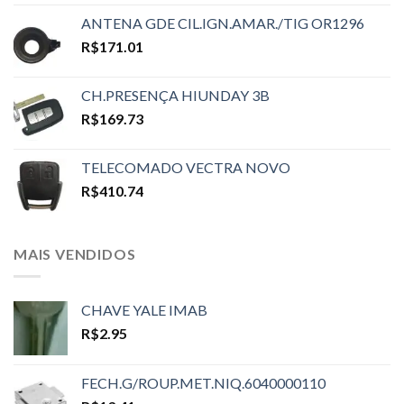
ANTENA GDE CIL.IGN.AMAR./TIG OR1296
R$
171.01
CH.PRESENÇA HIUNDAY 3B
R$
169.73
TELECOMADO VECTRA NOVO
R$
410.74
MAIS VENDIDOS
CHAVE YALE IMAB
R$
2.95
FECH.G/ROUP.MET.NIQ.6040000110