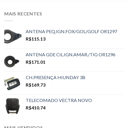
MAIS RECENTES
ANTENA PEQ.IGN.FOX/GOL/GOLF OR1297
R$
115.13
ANTENA GDE CIL.IGN.AMAR./TIG OR1296
R$
171.01
CH.PRESENÇA HIUNDAY 3B
R$
169.73
TELECOMADO VECTRA NOVO
R$
410.74
MAIS VENDIDOS