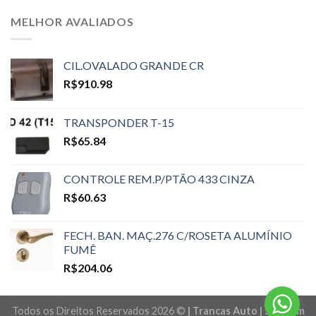
MELHOR AVALIADOS
CIL.OVALADO GRANDE CR
R$
910.98
TRANSPONDER T-15
R$
65.84
CONTROLE REM.P/PTÃO 433 CINZA
R$
60.63
FECH. BAN. MAÇ.276 C/ROSETA ALUMÍNIO
FUMÊ
R$
204.06
Todos os Direitos Reservados 2026 ©
| Trancas Auto | Sites em