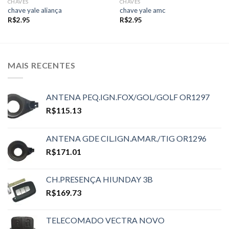
CHAVES
CHAVES
chave yale aliança
chave yale amc
R$
2.95
R$
2.95
MAIS RECENTES
ANTENA PEQ.IGN.FOX/GOL/GOLF OR1297
R$
115.13
ANTENA GDE CIL.IGN.AMAR./TIG OR1296
R$
171.01
CH.PRESENÇA HIUNDAY 3B
R$
169.73
TELECOMADO VECTRA NOVO