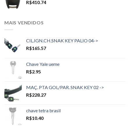
R$
410.74
MAIS VENDIDOS
CIL.IGN.CH.SNAK KEY PALIO 04->
R$
165.57
Chave Yale ueme
R$
2.95
MAÇ. PTA GOL/PAR. SNAK KEY 02 ->
R$
228.27
chave tetra brasil
R$
10.40