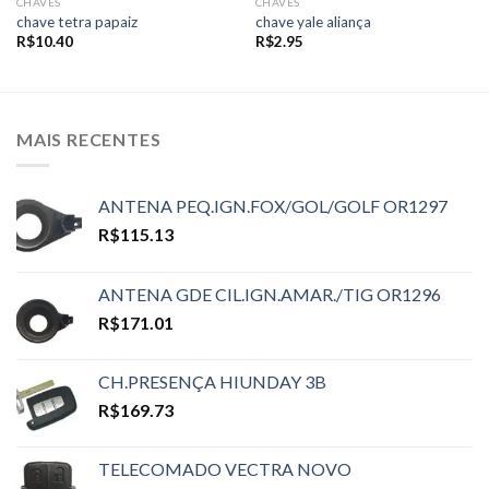
CHAVES
CHAVES
chave tetra papaiz
chave yale aliança
R$
10.40
R$
2.95
MAIS RECENTES
ANTENA PEQ.IGN.FOX/GOL/GOLF OR1297
R$
115.13
ANTENA GDE CIL.IGN.AMAR./TIG OR1296
R$
171.01
CH.PRESENÇA HIUNDAY 3B
R$
169.73
TELECOMADO VECTRA NOVO