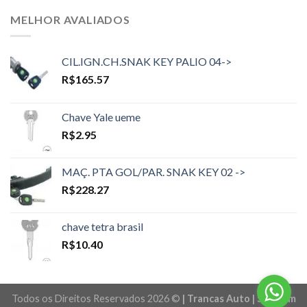
MELHOR AVALIADOS
CIL.IGN.CH.SNAK KEY PALIO 04->
R$
165.57
Chave Yale ueme
R$
2.95
MAÇ. PTA GOL/PAR. SNAK KEY 02 ->
R$
228.27
chave tetra brasil
R$
10.40
Todos os Direitos Reservados 2026 ©
| Trancas Auto | Sites em