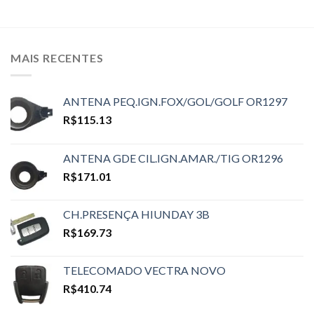
MAIS RECENTES
ANTENA PEQ.IGN.FOX/GOL/GOLF OR1297
R$
115.13
ANTENA GDE CIL.IGN.AMAR./TIG OR1296
R$
171.01
CH.PRESENÇA HIUNDAY 3B
R$
169.73
TELECOMADO VECTRA NOVO
R$
410.74