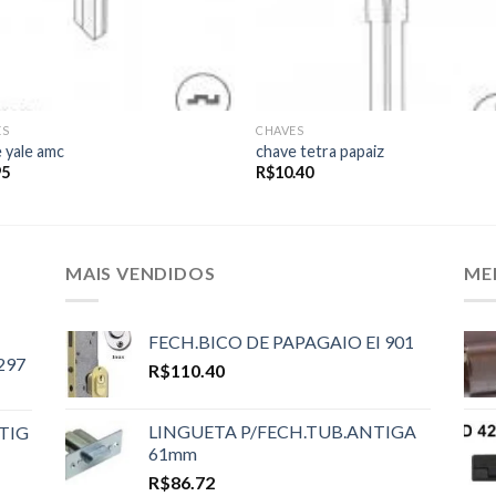
ES
CHAVES
 yale amc
chave tetra papaiz
95
R$
10.40
MAIS VENDIDOS
ME
FECH.BICO DE PAPAGAIO EI 901
297
R$
110.40
LINGUETA P/FECH.TUB.ANTIGA
TIG
61mm
R$
86.72