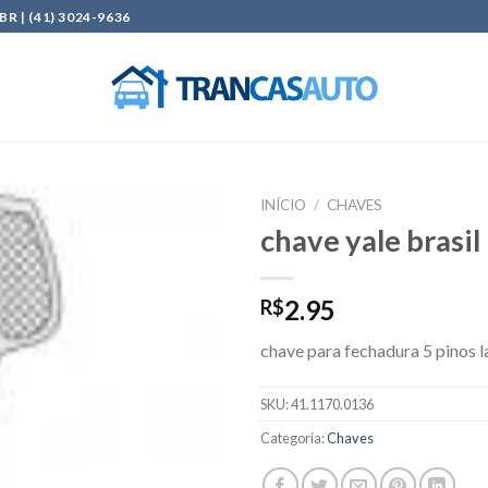
| (41) 3024-9636
INÍCIO
/
CHAVES
chave yale brasil
Add to
wishlist
2.95
R$
chave para fechadura 5 pinos 
SKU:
41.1170.0136
Categoria:
Chaves