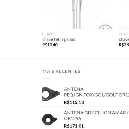
CHAVES
CHAV
chave tetra papaiz
chave
R$
10.40
R$
2.
MAIS RECENTES
ANTENA
PEQ.IGN.FOX/GOL/GOLF OR1
R$
115.13
ANTENA GDE CIL.IGN.AMAR./
OR1296
R$
171.01