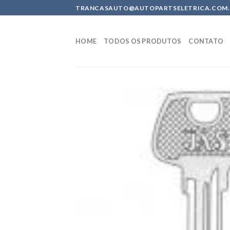
Skip
TRANCASAUTO@AUTOPARTSELETRICA.COM.BR 
to
content
HOME
TODOS OS PRODUTOS
CONTATO