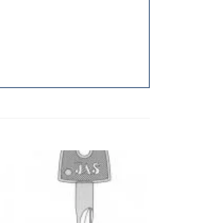
 to
Add to
ist
wishlist