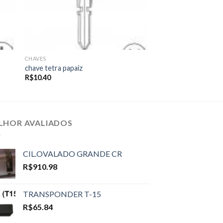
CHAVES
chave tetra papaiz
R$
10.40
LHOR AVALIADOS
CIL.OVALADO GRANDE CR
R$
910.98
TRANSPONDER T-15
R$
65.84