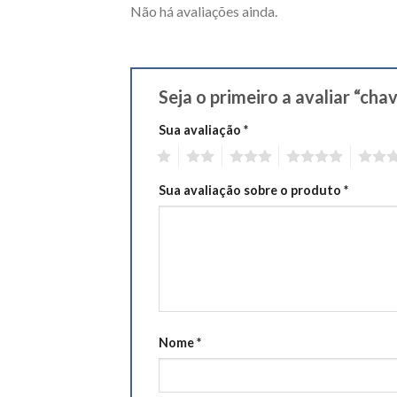
Não há avaliações ainda.
Seja o primeiro a avaliar “chav
Sua avaliação
*
1
2
3
4
5
Sua avaliação sobre o produto
*
Nome
*