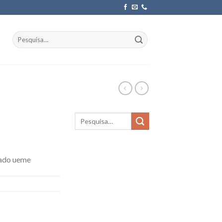
Pesquisar
por:
lado ueme