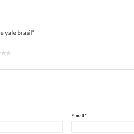
e yale brasil”
E-mail
*