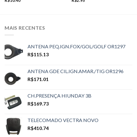
R$
10.40
R$
2.95
MAIS RECENTES
ANTENA PEQ.IGN.FOX/GOL/GOLF OR1297
R$
115.13
ANTENA GDE CIL.IGN.AMAR./TIG OR1296
R$
171.01
CH.PRESENÇA HIUNDAY 3B
R$
169.73
TELECOMADO VECTRA NOVO
R$
410.74