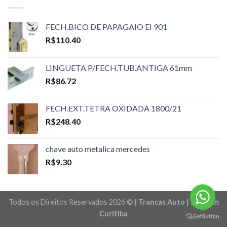
FECH.BICO DE PAPAGAIO EI 901
R$
110.40
LINGUETA P/FECH.TUB.ANTIGA 61mm
R$
86.72
FECH.EXT.TETRA OXIDADA 1800/21
R$
248.40
chave auto metalica mercedes
R$
9.30
Todos os Direitos Reservados 2026 ©
| Trancas Auto | Sites em
Curitiba