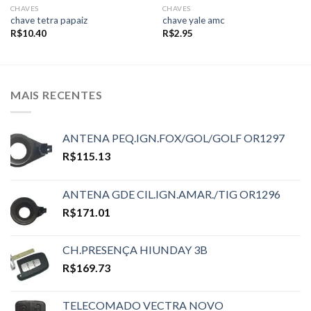
CHAVES
CHAVES
chave tetra papaiz
chave yale amc
R$
10.40
R$
2.95
MAIS RECENTES
ANTENA PEQ.IGN.FOX/GOL/GOLF OR1297
R$
115.13
ANTENA GDE CIL.IGN.AMAR./TIG OR1296
R$
171.01
CH.PRESENÇA HIUNDAY 3B
R$
169.73
TELECOMADO VECTRA NOVO