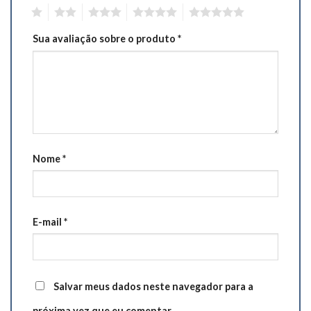
1
2
3
4
5
Sua avaliação sobre o produto
*
Nome
*
E-mail
*
Salvar meus dados neste navegador para a
próxima vez que eu comentar.