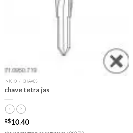
INÍCIO
/
CHAVES
chave tetra jas
10.40
R$
chave para trava de segurança 4060/80