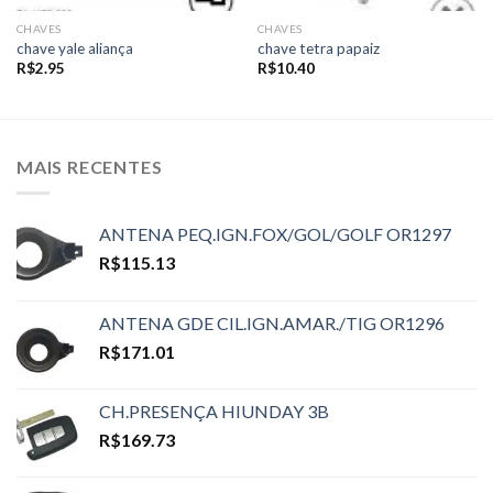
CHAVES
CHAVES
chave yale aliança
chave tetra papaiz
R$
2.95
R$
10.40
MAIS RECENTES
ANTENA PEQ.IGN.FOX/GOL/GOLF OR1297
R$
115.13
ANTENA GDE CIL.IGN.AMAR./TIG OR1296
R$
171.01
CH.PRESENÇA HIUNDAY 3B
R$
169.73