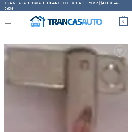
Skip
TRANCASAUTO@AUTOPARTSELETRICA.COM.BR | (41) 3024-
9636
to
content
0
Add to
wishlist