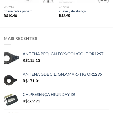
CHAVES
CHAVES
chave tetra papaiz
chave yale aliança
R$
10.40
R$
2.95
MAIS RECENTES
ANTENA PEQ.IGN.FOX/GOL/GOLF OR1297
R$
115.13
ANTENA GDE CIL.IGN.AMAR./TIG OR1296
R$
171.01
CH.PRESENÇA HIUNDAY 3B
R$
169.73