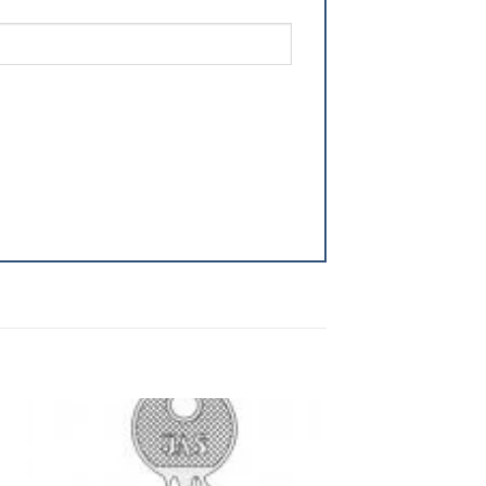
 to
Add to
ist
wishlist