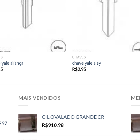
ES
CHAVES
 yale aliança
chave yale alsy
95
R$
2.95
MAIS VENDIDOS
ME
CIL.OVALADO GRANDE CR
297
R$
910.98