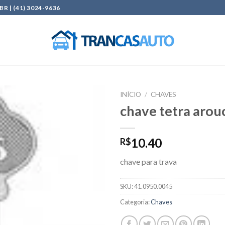
| (41) 3024-9636
INÍCIO
/
CHAVES
chave tetra arou
Add to
wishlist
10.40
R$
chave para trava
SKU:
41.0950.0045
Categoria:
Chaves