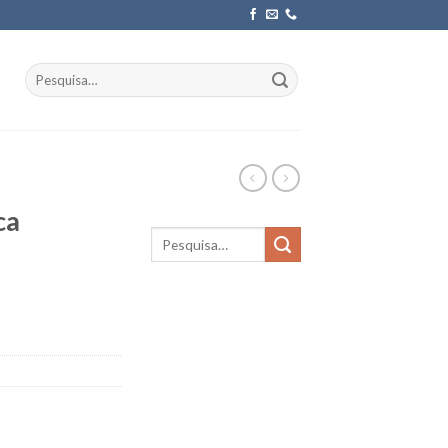
Pesquisar
por:
ca