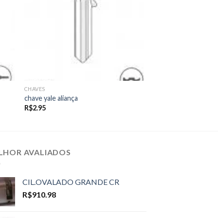
CHAVES
chave yale aliança
R$
2.95
LHOR AVALIADOS
CIL.OVALADO GRANDE CR
R$
910.98