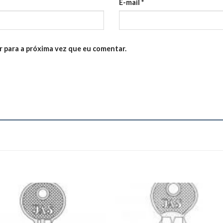
E-mail
*
 para a próxima vez que eu comentar.
Add to
Add
wishlist
wishl