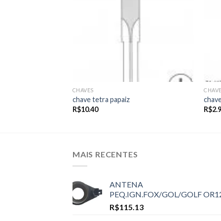
CHAVES
CHAV
chave tetra papaiz
chave
R$
10.40
R$
2.
MAIS RECENTES
ANTENA
PEQ.IGN.FOX/GOL/GOLF OR1
R$
115.13