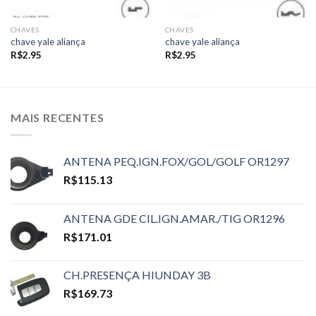
CHAVES
CHAVES
chave yale aliança
chave yale aliança
R$
2.95
R$
2.95
MAIS RECENTES
ANTENA PEQ.IGN.FOX/GOL/GOLF OR1297
R$
115.13
ANTENA GDE CIL.IGN.AMAR./TIG OR1296
R$
171.01
CH.PRESENÇA HIUNDAY 3B
R$
169.73