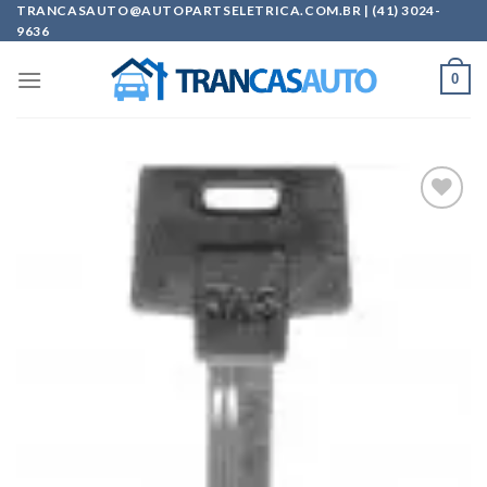
Skip
TRANCASAUTO@AUTOPARTSELETRICA.COM.BR | (41) 3024-
9636
to
content
0
Add to
wishlist