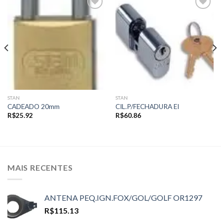
Add to
Add to
wishlist
wishlist
STAN
STAN
CADEADO 20mm
CIL.P/FECHADURA EI
R$
25.92
R$
60.86
MAIS RECENTES
ANTENA PEQ.IGN.FOX/GOL/GOLF OR1297
R$
115.13