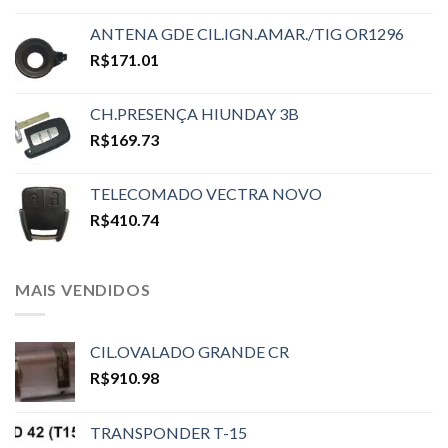
ANTENA GDE CIL.IGN.AMAR./TIG OR1296
R$
171.01
CH.PRESENÇA HIUNDAY 3B
R$
169.73
TELECOMADO VECTRA NOVO
R$
410.74
MAIS VENDIDOS
CIL.OVALADO GRANDE CR
R$
910.98
TRANSPONDER T-15