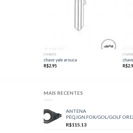
CHAVES
CHAV
chave yale arouca
chave
R$
2.95
R$
2.
MAIS RECENTES
ANTENA
PEQ.IGN.FOX/GOL/GOLF OR1
R$
115.13