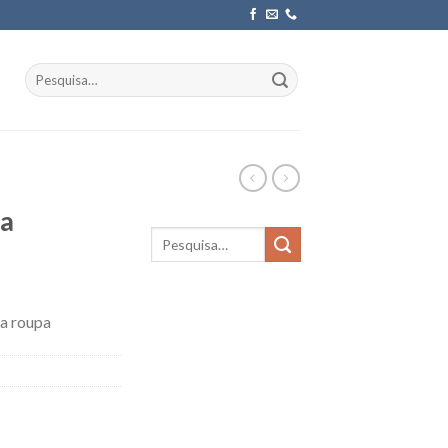
Pesquisar
por:
ta
da roupa