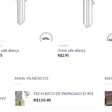
ES
CHAVES
 yale aliança
chave yale aliança
95
R$
2.95
MAIS VENDIDOS
ME
FECH.BICO DE PAPAGAIO EI 901
297
R$
110.40