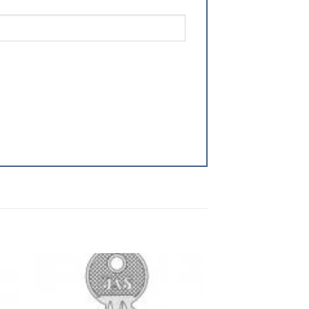
 to
Add to
ist
wishlist