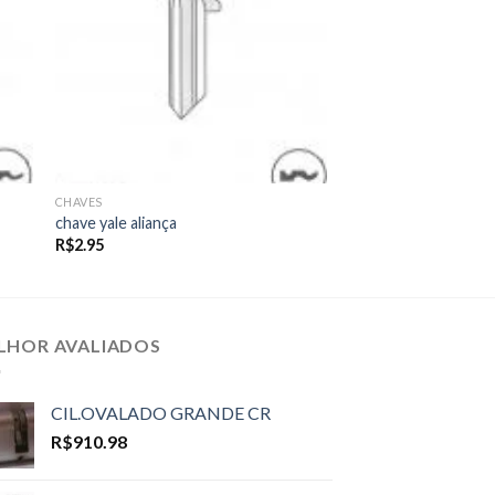
CHAVES
chave yale aliança
R$
2.95
LHOR AVALIADOS
CIL.OVALADO GRANDE CR
R$
910.98