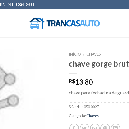
| (41) 3024-9636
INÍCIO
/
CHAVES
chave gorge bru
Add to
wishlist
13.80
R$
chave para fechadura de guar
SKU:
41.1050.0027
Categoria:
Chaves