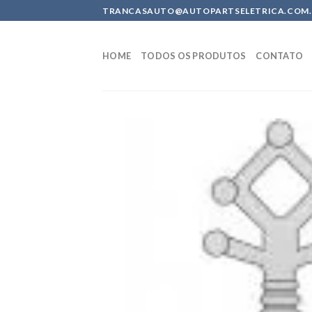
Skip
TRANCASAUTO@AUTOPARTSELETRICA.COM.BR 
to
content
HOME
TODOS OS PRODUTOS
CONTATO