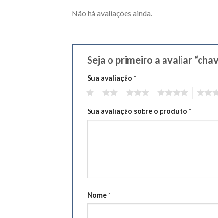
Não há avaliações ainda.
Seja o primeiro a avaliar “ch
Sua avaliação
*
1
2
3
4
5
Sua avaliação sobre o produto
*
Nome
*