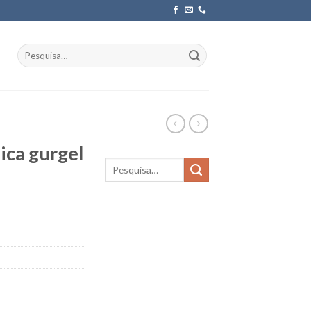
Pesquisar
por:
ica gurgel