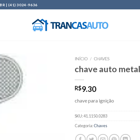
| (41) 3024-9636
INÍCIO
/
CHAVES
chave auto metal
Add to
wishlist
9.30
R$
chave para ignição
SKU:
41.1150.0283
Categoria:
Chaves