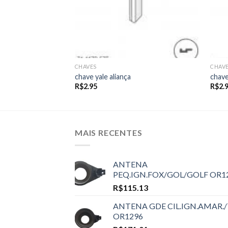
CHAVES
CHAV
chave yale aliança
chave
R$
2.95
R$
2.
MAIS RECENTES
ANTENA
PEQ.IGN.FOX/GOL/GOLF OR1
R$
115.13
ANTENA GDE CIL.IGN.AMAR./
OR1296