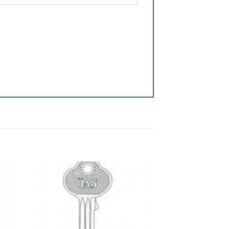
 to
Add to
ist
wishlist