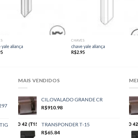
ES
CHAVES
 yale aliança
chave yale aliança
95
R$
2.95
MAIS VENDIDOS
ME
CIL.OVALADO GRANDE CR
297
R$
910.98
TRANSPONDER T-15
TIG
R$
65.84