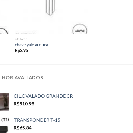
CHAVES
chave yale arouca
R$
2.95
LHOR AVALIADOS
CIL.OVALADO GRANDE CR
R$
910.98
TRANSPONDER T-15
R$
65.84