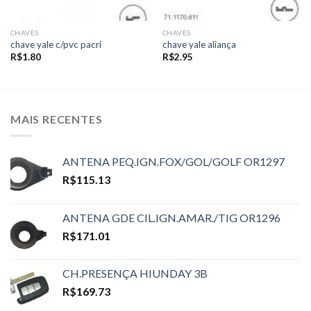
CHAVES
CHAVES
chave yale c/pvc pacri
chave yale aliança
R$
1.80
R$
2.95
MAIS RECENTES
ANTENA PEQ.IGN.FOX/GOL/GOLF OR1297
R$
115.13
ANTENA GDE CIL.IGN.AMAR./TIG OR1296
R$
171.01
CH.PRESENÇA HIUNDAY 3B
R$
169.73