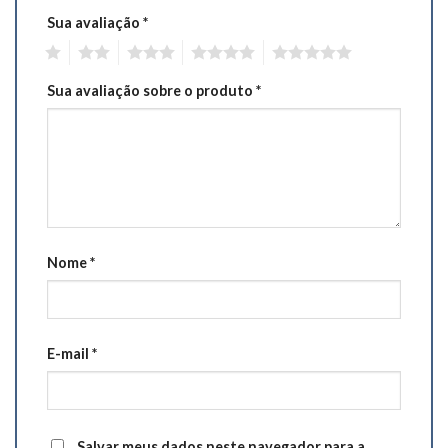
Sua avaliação
*
1
2
3
4
5
Sua avaliação sobre o produto
*
Nome
*
E-mail
*
Salvar meus dados neste navegador para a