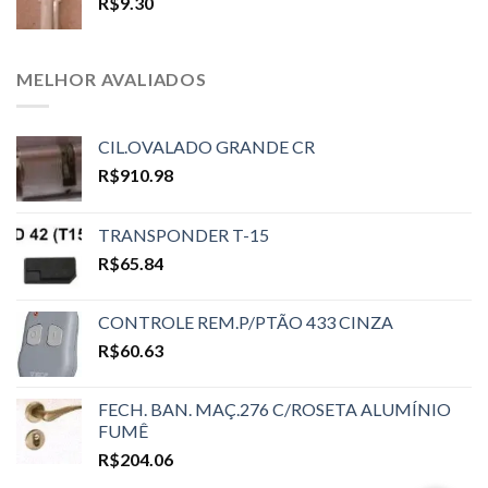
R$
9.30
MELHOR AVALIADOS
CIL.OVALADO GRANDE CR
R$
910.98
TRANSPONDER T-15
R$
65.84
CONTROLE REM.P/PTÃO 433 CINZA
R$
60.63
FECH. BAN. MAÇ.276 C/ROSETA ALUMÍNIO
FUMÊ
R$
204.06