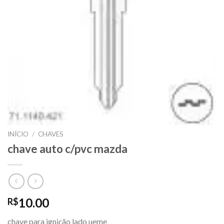
INÍCIO
/
CHAVES
chave auto c/pvc mazda
10.00
R$
chave para ignição lado ueme