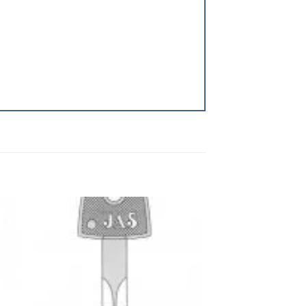
 to
Add to
ist
wishlist