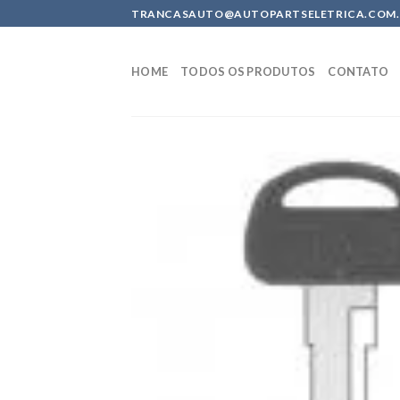
Skip
TRANCASAUTO@AUTOPARTSELETRICA.COM.BR 
to
content
HOME
TODOS OS PRODUTOS
CONTATO