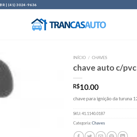
| (41) 3024-9636
INÍCIO
/
CHAVES
chave auto c/pv
Add to
wishlist
10.00
R$
chave para ignição da turuna 
SKU:
41.1140.0187
Categoria:
Chaves