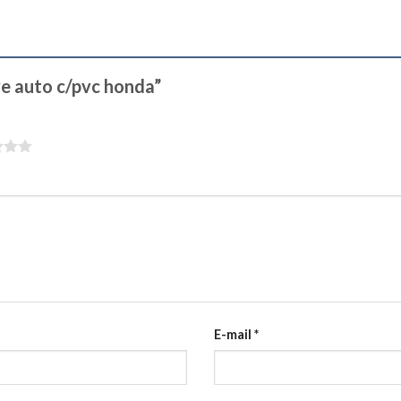
ave auto c/pvc honda”
E-mail
*