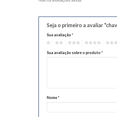
Seja o primeiro a avaliar “ch
Sua avaliação
*
1
2
3
4
5
Sua avaliação sobre o produto
*
Nome
*