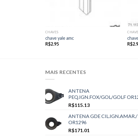
CHAVES
CHAV
chave yale amc
chave
R$
2.95
R$
2.
MAIS RECENTES
ANTENA
PEQ.IGN.FOX/GOL/GOLF OR1
R$
115.13
ANTENA GDE CIL.IGN.AMAR./
OR1296
R$
171.01