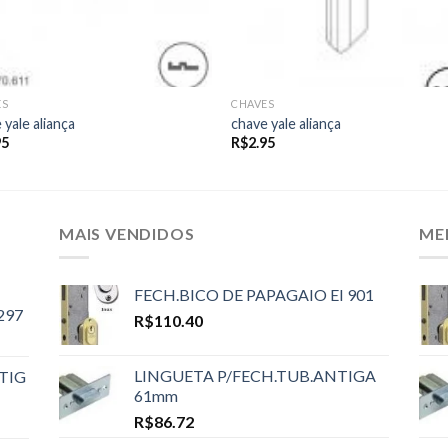
ES
CHAVES
 yale aliança
chave yale aliança
95
R$
2.95
MAIS VENDIDOS
ME
FECH.BICO DE PAPAGAIO EI 901
297
R$
110.40
LINGUETA P/FECH.TUB.ANTIGA
TIG
61mm
R$
86.72