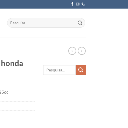
Pesquisar
por:
c honda
125cc