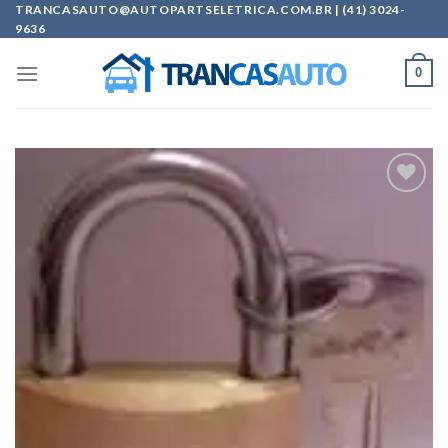
Skip
TRANCASAUTO@AUTOPARTSELETRICA.COM.BR | (41) 3024-
9636
to
content
0
Add to
wishlist