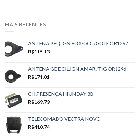
MAIS RECENTES
ANTENA PEQ.IGN.FOX/GOL/GOLF OR1297
R$
115.13
ANTENA GDE CIL.IGN.AMAR./TIG OR1296
R$
171.01
CH.PRESENÇA HIUNDAY 3B
R$
169.73
TELECOMADO VECTRA NOVO
R$
410.74