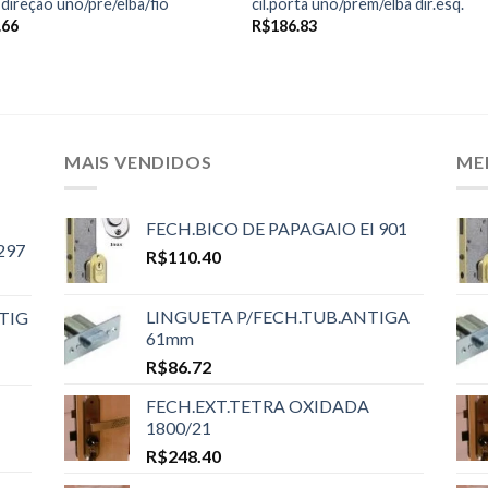
 direção uno/pre/elba/fio
cil.porta uno/prem/elba dir.esq.
.66
R$
186.83
MAIS VENDIDOS
ME
FECH.BICO DE PAPAGAIO EI 901
297
R$
110.40
LINGUETA P/FECH.TUB.ANTIGA
TIG
61mm
R$
86.72
FECH.EXT.TETRA OXIDADA
1800/21
R$
248.40