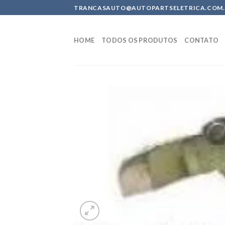
Skip
TRANCASAUTO@AUTOPARTSELETRICA.COM.BR 
to
content
HOME
TODOS OS PRODUTOS
CONTATO