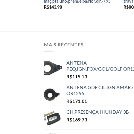
elba esq.
maç.pta uno/prem/elba/rior.dir.->95
trava
R$
143.98
R$
80
MAIS RECENTES
ANTENA
PEQ.IGN.FOX/GOL/GOLF OR1
R$
115.13
ANTENA GDE CIL.IGN.AMAR./
OR1296
R$
171.01
CH.PRESENÇA HIUNDAY 3B
R$
169.73