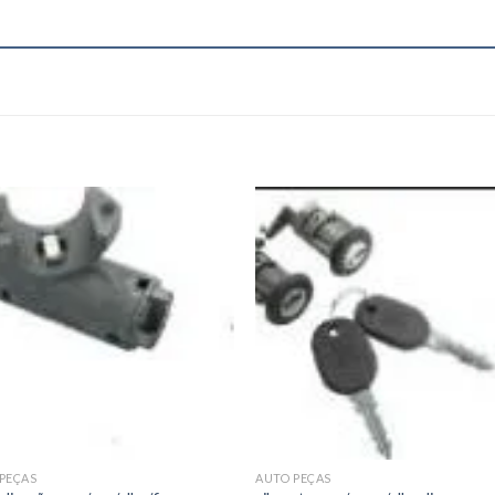
Add to
Add
wishlist
wishl
PEÇAS
AUTO PEÇAS