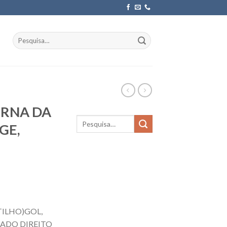
Pesquisar
por:
ERNA DA
GE,
ILHO)GOL,
LADO DIREITO