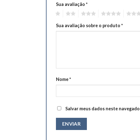
Sua avaliação
*
1
2
3
4
5
Sua avaliação sobre o produto
*
Nome
*
Salvar meus dados neste navegador