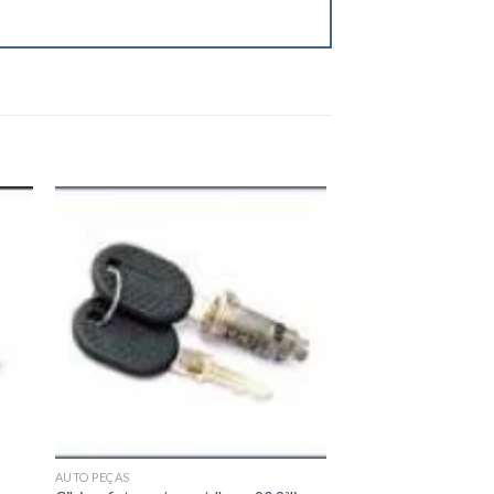
 to
Add to
ist
wishlist
AUTO PEÇAS