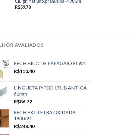
Cil. ign. fiat uno/prem/elba ->90 2ªli
R$
59.78
LHOR AVALIADOS
FECH.BICO DE PAPAGAIO EI 901
R$
110.40
LINGUETA P/FECH.TUB.ANTIGA
61mm
R$
86.72
FECH.EXT.TETRA OXIDADA
1800/21
R$
248.40