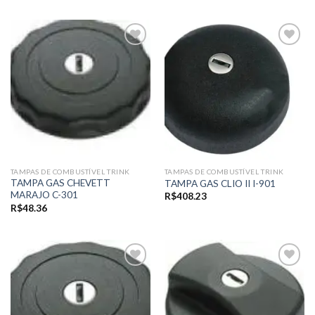
Add to
Add to
wishlist
wishlist
TAMPAS DE COMBUSTÍVEL TRINK
TAMPAS DE COMBUSTÍVEL TRINK
TAMPA GAS CHEVETT
TAMPA GAS CLIO II I-901
MARAJO C-301
R$
408.23
R$
48.36
Add to
Add to
wishlist
wishlist