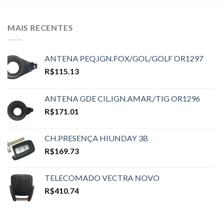
MAIS RECENTES
ANTENA PEQ.IGN.FOX/GOL/GOLF OR1297
R$
115.13
ANTENA GDE CIL.IGN.AMAR./TIG OR1296
R$
171.01
CH.PRESENÇA HIUNDAY 3B
R$
169.73
TELECOMADO VECTRA NOVO
R$
410.74