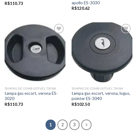
apollo ES-3030
R$
110.73
R$
120.62
Add to
Add to
wishlist
wishlist
TAMPAS DE COMBUSTÍVEL TRINK
TAMPAS DE COMBUSTÍVEL TRINK
tampa gas escort, verona ES-
tampa gas escort, verona, logus,
3020
pointer ES-3040
R$
110.73
R$
102.50
1
2
3