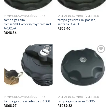
TAMPAS DE COMBUSTÍVEL TRINK
TAMPAS DE COMBUSTÍVEL TRINK
tampa gas alfa
tampa gas brasilia, passat,
romeu2300/corcel/toyota band.
santana D-401
A-101/A
R$
12.40
R$
48.36
Add to
Add to
wishlist
wishlist
TAMPAS DE COMBUSTÍVEL TRINK
TAMPAS DE COMBUSTÍVEL TRINK
tampa gas brasilia/fusca E-1001
tampa gas caravan C-305
R$
68.97
R$
289.82