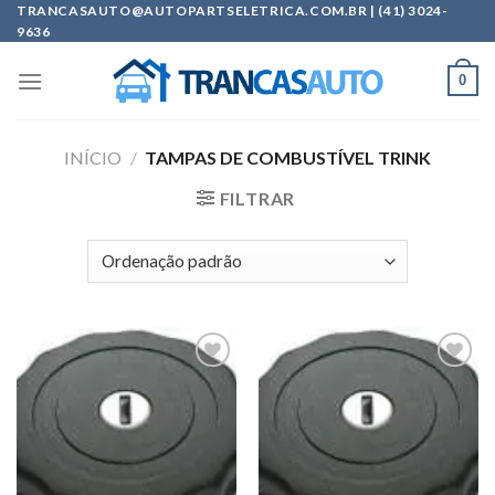
Skip
TRANCASAUTO@AUTOPARTSELETRICA.COM.BR | (41) 3024-
9636
to
content
0
INÍCIO
/
TAMPAS DE COMBUSTÍVEL TRINK
FILTRAR
Add to
Add to
wishlist
wishlist