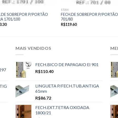
STAN
.DE SOBREPOR P/PORTÃO
FECH.DE SOBREPOR P/PORTÃ
A 1701/100
701/80
3.30
R$
119.60
MAIS VENDIDOS
ME
FECH.BICO DE PAPAGAIO EI 901
297
R$
110.40
LINGUETA P/FECH.TUB.ANTIGA
TIG
61mm
R$
86.72
FECH.EXT.TETRA OXIDADA
1800/21