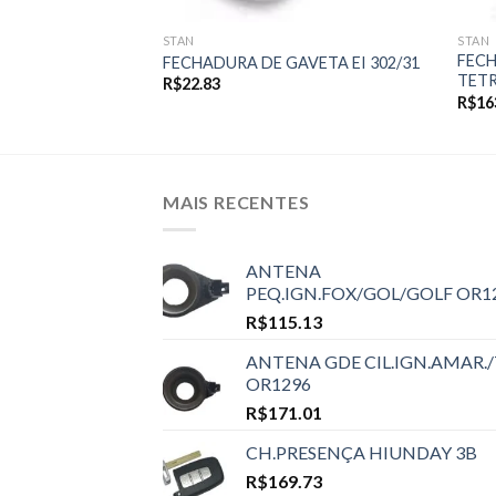
STAN
STAN
FECH
INOX 1800/21
FECHADURA DE GAVETA EI 302/31
TETR
R$
22.83
R$
16
MAIS RECENTES
ANTENA
PEQ.IGN.FOX/GOL/GOLF OR1
R$
115.13
ANTENA GDE CIL.IGN.AMAR./
OR1296
R$
171.01
CH.PRESENÇA HIUNDAY 3B
R$
169.73