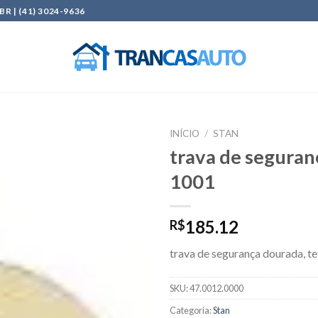
| (41) 3024-9636
INÍCIO
/
STAN
trava de seguran
Add to
1001
wishlist
185.12
R$
trava de segurança dourada, te
SKU:
47.0012.0000
Categoria:
Stan