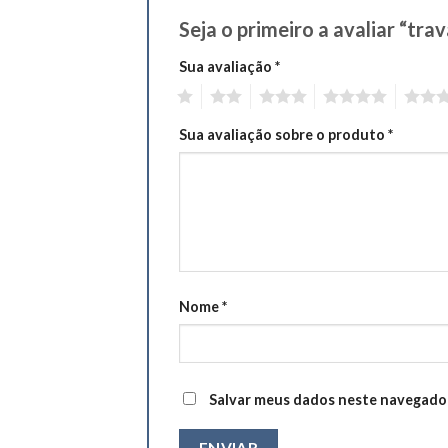
Seja o primeiro a avaliar “tr
Sua avaliação
*
1
2
3
4
5
Sua avaliação sobre o produto
*
Nome
*
Salvar meus dados neste navegador