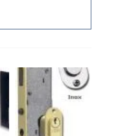
 to
Add to
ist
wishlist