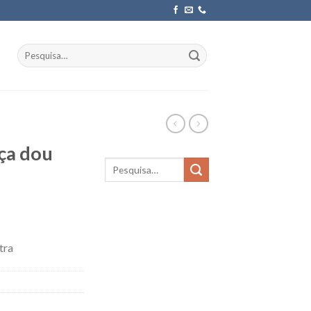
Pesquisar
por:
ça dou
tra