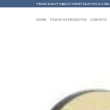
Skip
TRANCASAUTO@AUTOPARTSELETRICA.COM.BR 
to
content
HOME
TODOS OS PRODUTOS
CONTATO