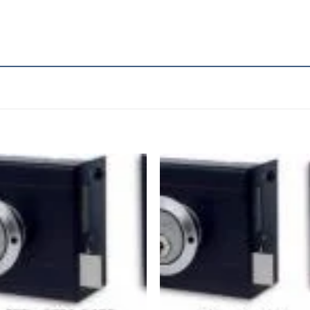
Add to
Add
wishlist
wishl