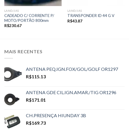
LAND/JAS
LAND/JAS
CADEADO C/ CORRENTE P/
TRANSPONDER ID 44 G V
MOTO/PORTÃO 800mm
R$
43.87
R$
230.67
MAIS RECENTES
ANTENA PEQ.IGN.FOX/GOL/GOLF OR1297
R$
115.13
ANTENA GDE CIL.IGN.AMAR./TIG OR1296
R$
171.01
CH.PRESENÇA HIUNDAY 3B
R$
169.73