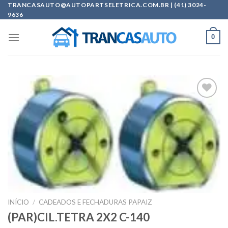
Skip
TRANCASAUTO@AUTOPARTSELETRICA.COM.BR | (41) 3024-
9636
to
content
0
Add to
wishlist
INÍCIO
/
CADEADOS E FECHADURAS PAPAIZ
(PAR)CIL.TETRA 2X2 C-140