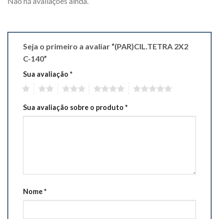
Não há avaliações ainda.
Seja o primeiro a avaliar “(PAR)CIL.TETRA 2X2
C-140”
Sua avaliação
*
1
2
3
4
5
Sua avaliação sobre o produto
*
Nome
*