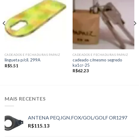
Add to
Add to
wishlist
wishlist
CADEADOS E FECHADURAS PAPAIZ
CADEADOS E FECHADURAS PAPAIZ
cadeado c/mesmo segredo
lingueta p/cil. 299A
ka1cr-25
R$
5.51
R$
62.23
MAIS RECENTES
ANTENA PEQ.IGN.FOX/GOL/GOLF OR1297
R$
115.13