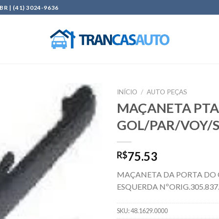
| (41) 3024-9636
INÍCIO
/
AUTO PEÇAS
MAÇANETA PTA
Add to
GOL/PAR/VOY/S
wishlist
75.53
R$
MAÇANETA DA PORTA DO G
ESQUERDA NºORIG.305.837.
SKU:
48.1629.0000