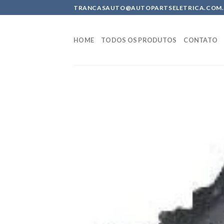
Skip
TRANCASAUTO@AUTOPARTSELETRICA.COM.BR 
to
content
HOME
TODOS OS PRODUTOS
CONTATO