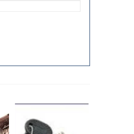
 to
Add to
ist
wishlist