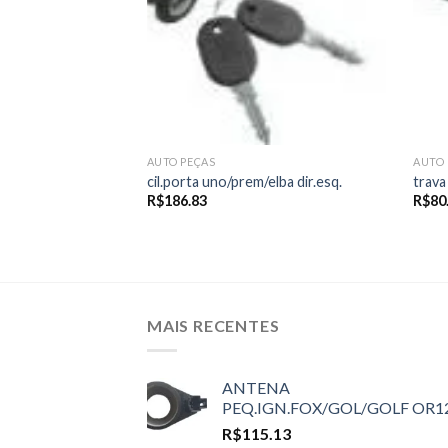
AUTO PEÇAS
AUTO 
elba dir.
cil.porta uno/prem/elba dir.esq.
trava
R$
186.83
R$
80
MAIS RECENTES
ANTENA
PEQ.IGN.FOX/GOL/GOLF OR1
R$
115.13