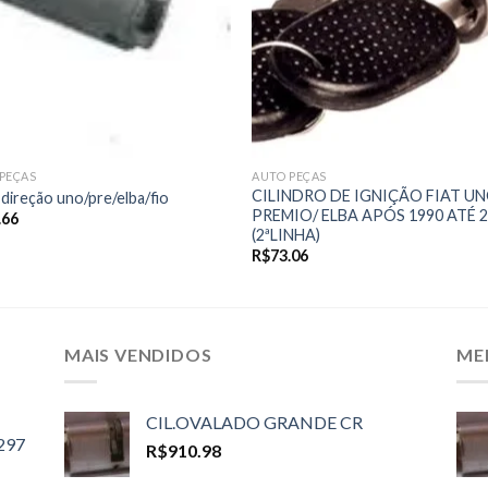
PEÇAS
AUTO PEÇAS
CILINDRO DE IGNIÇÃO FIAT UN
 direção uno/pre/elba/fio
PREMIO/ ELBA APÓS 1990 ATÉ 
.66
(2ªLINHA)
R$
73.06
MAIS VENDIDOS
ME
CIL.OVALADO GRANDE CR
297
R$
910.98