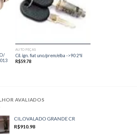
AUTO PEÇAS
O/
Cil. ign. fiat uno/prem/elba ->90 2ªli
2013
R$
59.78
LHOR AVALIADOS
CIL.OVALADO GRANDE CR
R$
910.98