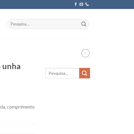
Pesquisar
por:
o unha
nela, comprimento