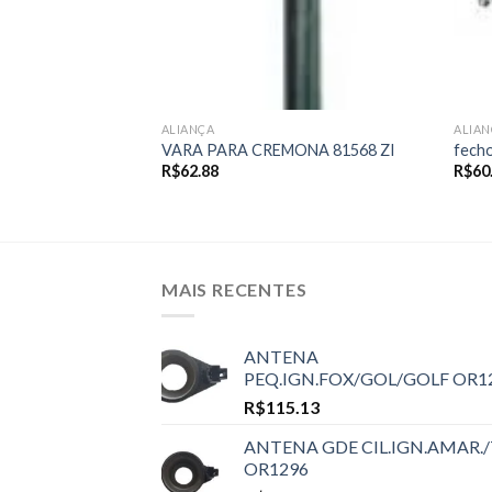
ALIANÇA
ALIAN
00/70
VARA PARA CREMONA 81568 ZI
fecho
R$
62.88
R$
60
MAIS RECENTES
ANTENA
PEQ.IGN.FOX/GOL/GOLF OR1
R$
115.13
ANTENA GDE CIL.IGN.AMAR./
OR1296