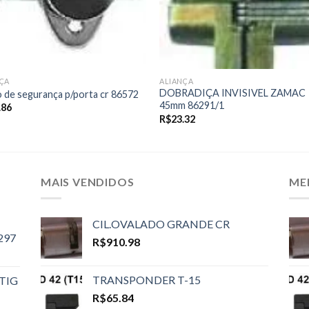
ÇA
ALIANÇA
DOBRADIÇA INVISIVEL ZAMAC
 de segurança p/porta cr 86572
45mm 86291/1
.86
R$
23.32
MAIS VENDIDOS
ME
CIL.OVALADO GRANDE CR
297
R$
910.98
TRANSPONDER T-15
TIG
R$
65.84