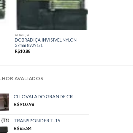
ALIANÇA
DOBRADIÇA INVISIVEL NYLON
37mm 89291/1
R$
10.88
LHOR AVALIADOS
CIL.OVALADO GRANDE CR
R$
910.98
TRANSPONDER T-15
R$
65.84