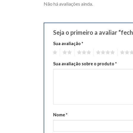
Não há avaliações ainda.
Seja o primeiro a avaliar “fe
Sua avaliação
*
1
2
3
4
5
Sua avaliação sobre o produto
*
Nome
*