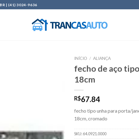
| (41) 3024-9636
INÍCIO
/
ALIANÇA
fecho de aço tip
Add to
18cm
wishlist
67.84
R$
fecho tipo unha para porta/ja
18cm, cromado
SKU:
64.0921.0000