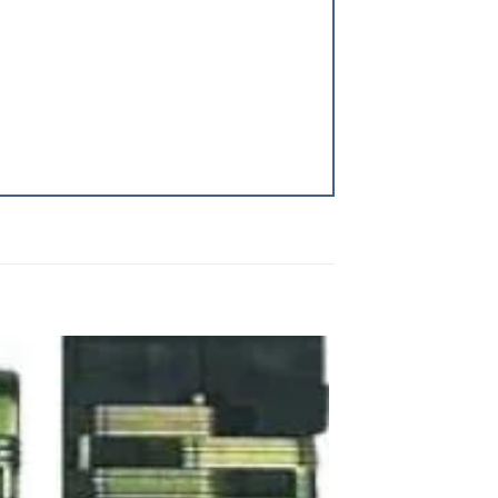
 to
Add to
ist
wishlist