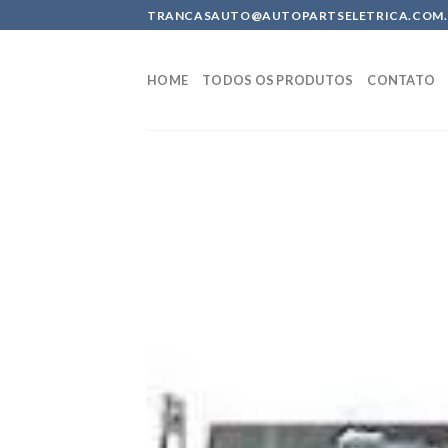
Skip
TRANCASAUTO@AUTOPARTSELETRICA.COM.BR 
to
content
HOME
TODOS OS PRODUTOS
CONTATO