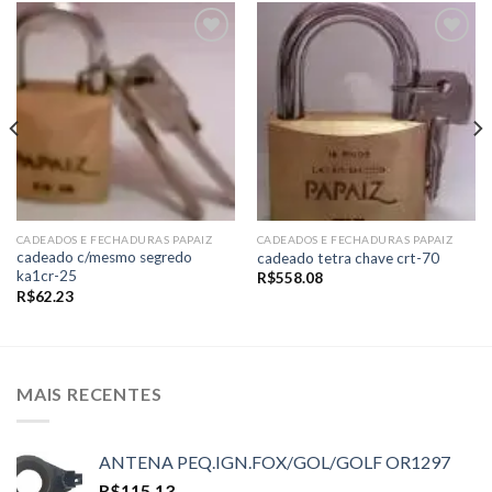
Add to
Add to
wishlist
wishlist
CADEADOS E FECHADURAS PAPAIZ
CADEADOS E FECHADURAS PAPAIZ
cadeado c/mesmo segredo
cadeado tetra chave crt-70
ka1cr-25
R$
558.08
R$
62.23
MAIS RECENTES
ANTENA PEQ.IGN.FOX/GOL/GOLF OR1297
R$
115.13