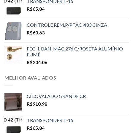
TRANSPONDER T-15
R$
65.84
CONTROLE REM.P/PTÃO 433 CINZA
R$
60.63
FECH. BAN. MAÇ.276 C/ROSETA ALUMÍNIO
FUMÊ
R$
204.06
MELHOR AVALIADOS
CIL.OVALADO GRANDE CR
R$
910.98
TRANSPONDER T-15
R$
65.84