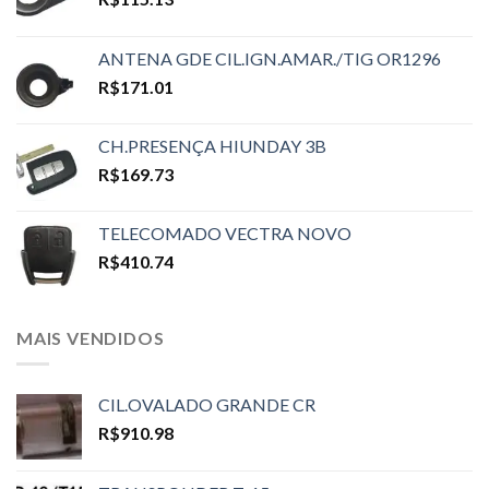
ANTENA GDE CIL.IGN.AMAR./TIG OR1296
R$
171.01
CH.PRESENÇA HIUNDAY 3B
R$
169.73
TELECOMADO VECTRA NOVO
R$
410.74
MAIS VENDIDOS
CIL.OVALADO GRANDE CR
R$
910.98