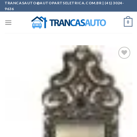
Skip
TRANCASAUTO@AUTOPARTSELETRICA.COM.BR | (41) 3024-
9636
to
content
0
Add to
wishlist