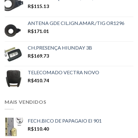
R$
115.13
ANTENA GDE CIL.IGN.AMAR./TIG OR1296
R$
171.01
CH.PRESENÇA HIUNDAY 3B
R$
169.73
TELECOMADO VECTRA NOVO
R$
410.74
MAIS VENDIDOS
FECH.BICO DE PAPAGAIO EI 901
R$
110.40