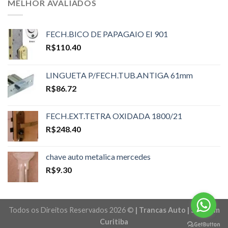
MELHOR AVALIADOS
FECH.BICO DE PAPAGAIO EI 901
R$
110.40
LINGUETA P/FECH.TUB.ANTIGA 61mm
R$
86.72
FECH.EXT.TETRA OXIDADA 1800/21
R$
248.40
chave auto metalica mercedes
R$
9.30
Todos os Direitos Reservados 2026 ©
| Trancas Auto | Sites em
Curitiba