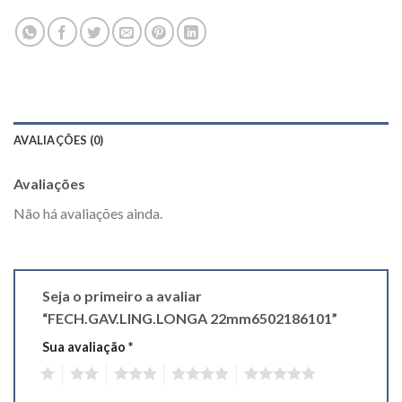
AVALIAÇÕES (0)
Avaliações
Não há avaliações ainda.
Seja o primeiro a avaliar
“FECH.GAV.LING.LONGA 22mm6502186101”
Sua avaliação
*
1
2
3
4
5