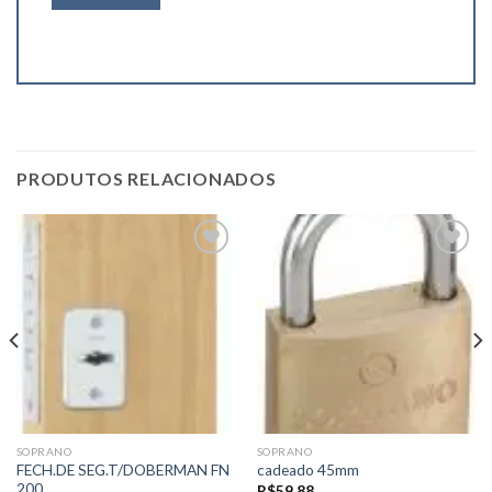
PRODUTOS RELACIONADOS
Add to
Add to
wishlist
wishlist
SOPRANO
SOPRANO
FECH.DE SEG.T/DOBERMAN FN
cadeado 45mm
200
R$
59.88