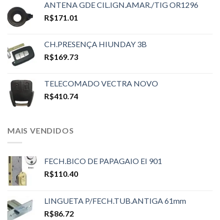
ANTENA GDE CIL.IGN.AMAR./TIG OR1296
R$
171.01
CH.PRESENÇA HIUNDAY 3B
R$
169.73
TELECOMADO VECTRA NOVO
R$
410.74
MAIS VENDIDOS
FECH.BICO DE PAPAGAIO EI 901
R$
110.40
LINGUETA P/FECH.TUB.ANTIGA 61mm
R$
86.72