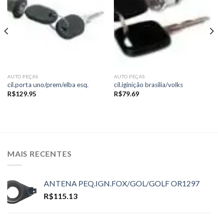
wishlist
wishlist
AUTO PEÇAS
AUTO PEÇAS
cil.porta uno/prem/elba esq.
cil.iginição brasilia/volks
R$
129.95
R$
79.69
MAIS RECENTES
ANTENA PEQ.IGN.FOX/GOL/GOLF OR1297
R$
115.13