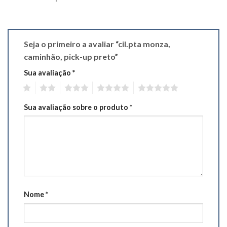
Seja o primeiro a avaliar “cil.pta monza,
caminhão, pick-up preto”
Sua avaliação
*
1
2
3
4
5
Sua avaliação sobre o produto
*
Nome
*