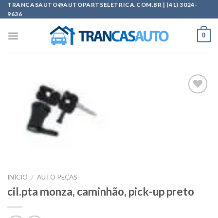
Skip
TRANCASAUTO@AUTOPARTSELETRICA.COM.BR | (41) 3024-
9636
to
content
0
Add to
wishlist
INÍCIO
/
AUTO PEÇAS
cil.pta monza, caminhão, pick-up preto