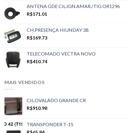
ANTENA GDE CIL.IGN.AMAR./TIG OR1296
R$
171.01
CH.PRESENÇA HIUNDAY 3B
R$
169.73
TELECOMADO VECTRA NOVO
R$
410.74
MAIS VENDIDOS
CIL.OVALADO GRANDE CR
R$
910.98
TRANSPONDER T-15
R$
65.84