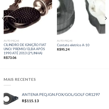
Add to
Add to
wishlist
wishlist
AUTO PEÇAS
AUTO PEÇAS
CILINDRO DE IGNIÇÃO FIAT
Contato eletrico A-10
UNO/ PREMIO/ ELBA APÓS
R$
95.24
1990 ATÉ 2013 (2ªLINHA)
R$
73.06
MAIS RECENTES
ANTENA PEQ.IGN.FOX/GOL/GOLF OR1297
R$
115.13