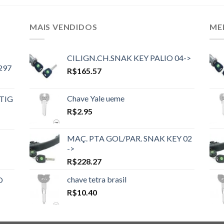
MAIS VENDIDOS
ME
CIL.IGN.CH.SNAK KEY PALIO 04->
297
R$
165.57
Chave Yale ueme
TIG
R$
2.95
MAÇ. PTA GOL/PAR. SNAK KEY 02
->
R$
228.27
chave tetra brasil
O
R$
10.40