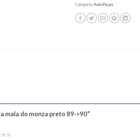
Categoria:
Auto Peças
l.pta mala do monza preto 89->90”