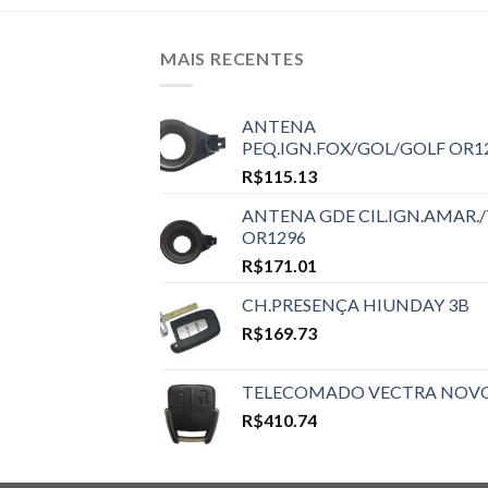
MAIS RECENTES
ANTENA
PEQ.IGN.FOX/GOL/GOLF OR1
R$
115.13
ANTENA GDE CIL.IGN.AMAR./
OR1296
R$
171.01
CH.PRESENÇA HIUNDAY 3B
R$
169.73
TELECOMADO VECTRA NOV
R$
410.74