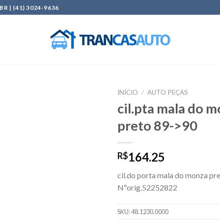
| (41) 3024-9636
INÍCIO
/
AUTO PEÇAS
cil.pta mala do 
Add to
preto 89->90
wishlist
164.25
R$
cil.do porta mala do monza pr
Nºorig.52252822
SKU:
48.1230.0000