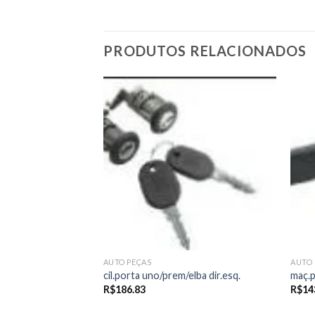
PRODUTOS RELACIONADOS
Add to
Add to
wishlist
wishlist
AUTO PEÇAS
AUTO 
emio
cil.porta uno/prem/elba dir.esq.
maç.p
R$
186.83
R$
14