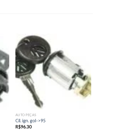
 to
Add to
ist
wishlist
AUTO PEÇAS
Cil. ign. gol->95
R$
96.30