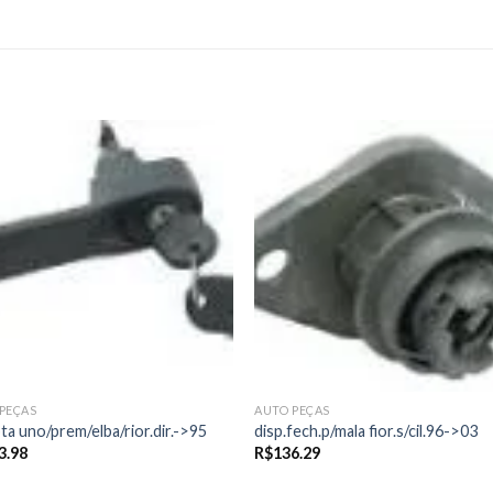
Add to
Add
wishlist
wishl
PEÇAS
AUTO PEÇAS
ta uno/prem/elba/rior.dir.->95
disp.fech.p/mala fior.s/cil.96->03
3.98
R$
136.29