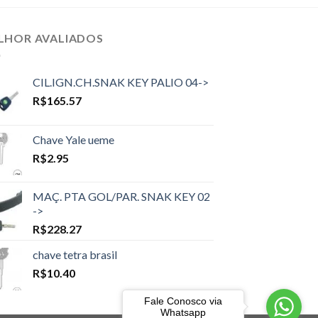
LHOR AVALIADOS
CIL.IGN.CH.SNAK KEY PALIO 04->
R$
165.57
Chave Yale ueme
R$
2.95
MAÇ. PTA GOL/PAR. SNAK KEY 02
->
R$
228.27
chave tetra brasil
R$
10.40
Fale Conosco via
Whatsapp