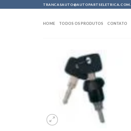
Skip
TRANCASAUTO@AUTOPARTSELETRICA.COM.BR 
to
content
HOME
TODOS OS PRODUTOS
CONTATO