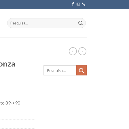
Pesquisar
por:
monza
eto 89->90