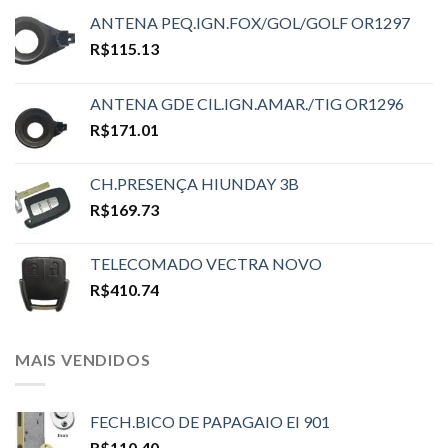
ANTENA PEQ.IGN.FOX/GOL/GOLF OR1297
R$
115.13
ANTENA GDE CIL.IGN.AMAR./TIG OR1296
R$
171.01
CH.PRESENÇA HIUNDAY 3B
R$
169.73
TELECOMADO VECTRA NOVO
R$
410.74
MAIS VENDIDOS
FECH.BICO DE PAPAGAIO EI 901
R$
110.40