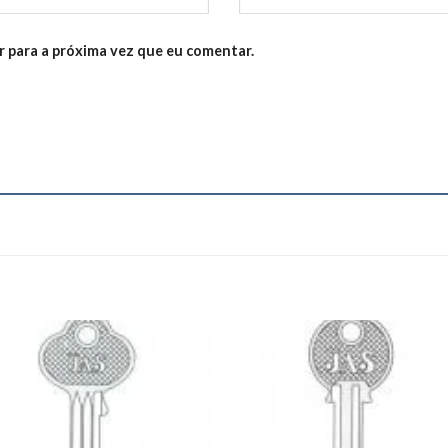
 para a próxima vez que eu comentar.
Add to
Add
wishlist
wishl