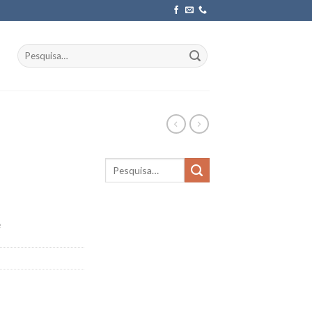
Pesquisar
por:
e