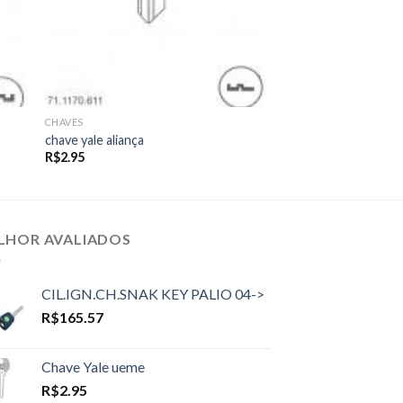
CHAVES
chave yale aliança
R$
2.95
LHOR AVALIADOS
CIL.IGN.CH.SNAK KEY PALIO 04->
R$
165.57
Chave Yale ueme
R$
2.95