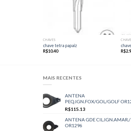
CHAVES
CHAV
chave tetra papaiz
chave
R$
10.40
R$
2.
MAIS RECENTES
ANTENA
PEQ.IGN.FOX/GOL/GOLF OR1
R$
115.13
ANTENA GDE CIL.IGN.AMAR./
OR1296