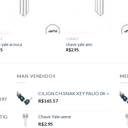
ES
CHAVES
 yale arouca
chave yale amc
95
R$
2.95
MAIS VENDIDOS
ME
CIL.IGN.CH.SNAK KEY PALIO 04->
297
R$
165.57
Chave Yale ueme
TIG
R$
2.95