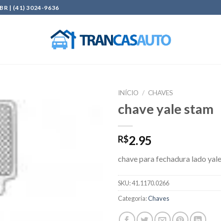
| (41) 3024-9636
INÍCIO
/
CHAVES
chave yale stam
Add to
wishlist
2.95
R$
chave para fechadura lado yal
SKU:
41.1170.0266
Categoria:
Chaves