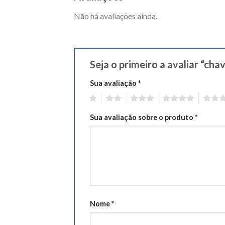
Não há avaliações ainda.
Seja o primeiro a avaliar “cha
Sua avaliação
*
1
2
3
4
5
Sua avaliação sobre o produto
*
Nome
*