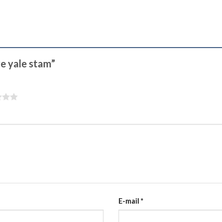
ve yale stam”
E-mail
*