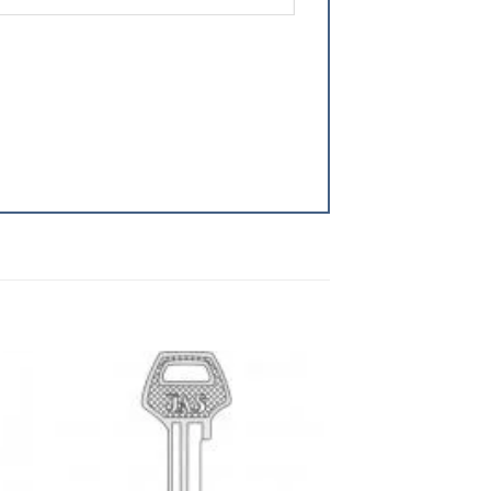
 to
Add to
ist
wishlist