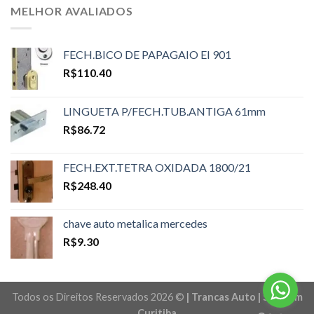
MELHOR AVALIADOS
FECH.BICO DE PAPAGAIO EI 901
R$
110.40
LINGUETA P/FECH.TUB.ANTIGA 61mm
R$
86.72
FECH.EXT.TETRA OXIDADA 1800/21
R$
248.40
chave auto metalica mercedes
R$
9.30
Todos os Direitos Reservados 2026 ©
| Trancas Auto | Sites em
Curitiba