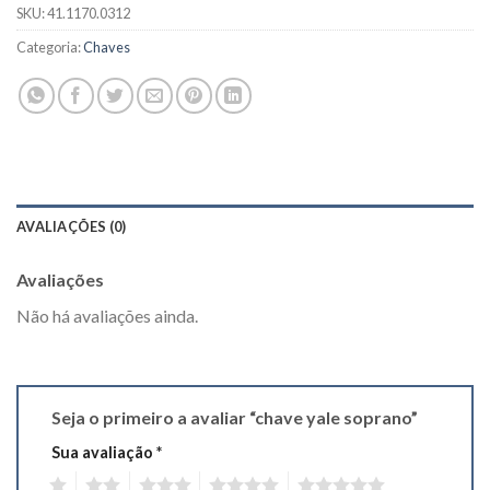
SKU:
41.1170.0312
Categoria:
Chaves
AVALIAÇÕES (0)
Avaliações
Não há avaliações ainda.
Seja o primeiro a avaliar “chave yale soprano”
Sua avaliação
*
1
2
3
4
5