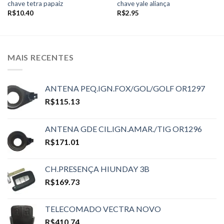
chave tetra papaiz
chave yale aliança
R$
10.40
R$
2.95
MAIS RECENTES
ANTENA PEQ.IGN.FOX/GOL/GOLF OR1297
R$
115.13
ANTENA GDE CIL.IGN.AMAR./TIG OR1296
R$
171.01
CH.PRESENÇA HIUNDAY 3B
R$
169.73
TELECOMADO VECTRA NOVO
R$
410.74