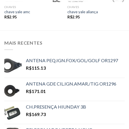
CHAVES
CHAVES
chave yale amc
chave yale aliança
R$
2.95
R$
2.95
MAIS RECENTES
ANTENA PEQ.IGN.FOX/GOL/GOLF OR1297
R$
115.13
ANTENA GDE CIL.IGN.AMAR./TIG OR1296
R$
171.01
CH.PRESENÇA HIUNDAY 3B
R$
169.73