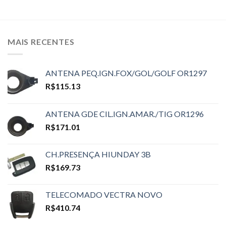
MAIS RECENTES
ANTENA PEQ.IGN.FOX/GOL/GOLF OR1297
R$
115.13
ANTENA GDE CIL.IGN.AMAR./TIG OR1296
R$
171.01
CH.PRESENÇA HIUNDAY 3B
R$
169.73
TELECOMADO VECTRA NOVO
R$
410.74